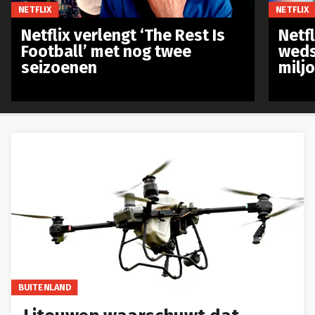
NETFLIX
NETFLIX
Netflix verlengt ‘The Rest Is
Netf
Football’ met nog twee
weds
seizoenen
milj
BUITENLAND