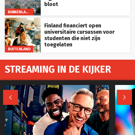
bloot
BINNENLAND
Finland financiert open
universitaire cursussen voor
studenten die niet zijn
toegelaten
BUITENLAND
STREAMING IN DE KIJKER

