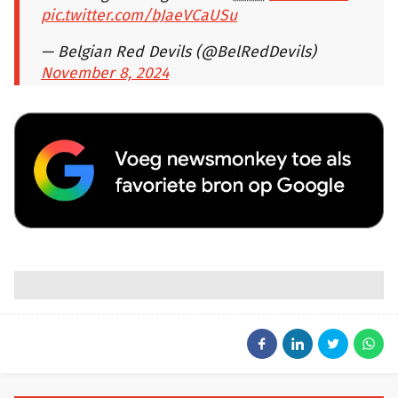
pic.twitter.com/bJaeVCaUSu
— Belgian Red Devils (@BelRedDevils)
November 8, 2024