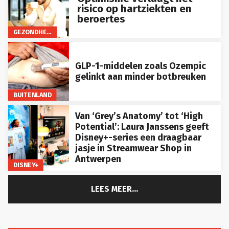
risico op hartziekten en
beroertes
GEZONDHEID
GLP-1-middelen zoals Ozempic
gelinkt aan minder botbreuken
BUITENLAND
Van ‘Grey’s Anatomy’ tot ‘High
Potential’: Laura Janssens geeft
Disney+-series een draagbaar
jasje in Streamwear Shop in
Antwerpen
DISNEY+
LEES MEER...