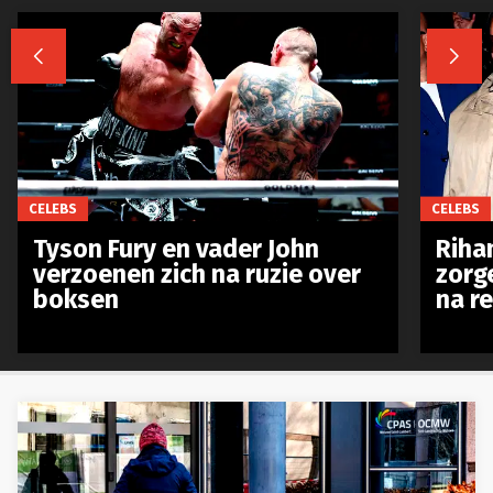


CELEBS
CELEBS
Tyson Fury en vader John
Riha
verzoenen zich na ruzie over
zorg
boksen
na r