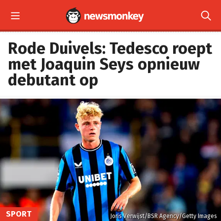


Rode Duivels: Tedesco roept
met Joaquin Seys opnieuw
debutant op
SPORT
Joris Verwijst/BSR Agency/Getty Images