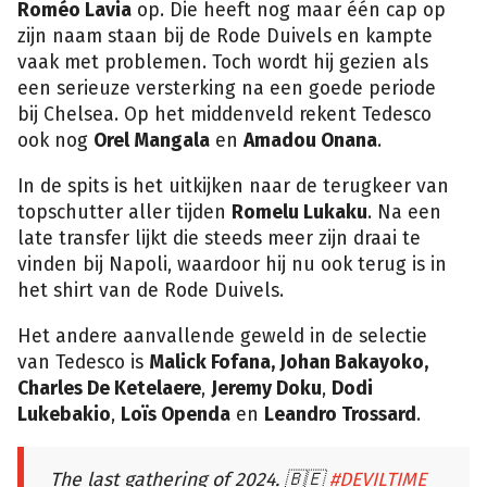
Roméo Lavia
op. Die heeft nog maar één cap op
zijn naam staan bij de Rode Duivels en kampte
vaak met problemen. Toch wordt hij gezien als
een serieuze versterking na een goede periode
bij Chelsea. Op het middenveld rekent Tedesco
ook nog
Orel Mangala
en
Amadou Onana
.
In de spits is het uitkijken naar de terugkeer van
topschutter aller tijden
Romelu Lukaku
. Na een
late transfer lijkt die steeds meer zijn draai te
vinden bij Napoli, waardoor hij nu ook terug is in
het shirt van de Rode Duivels.
Het andere aanvallende geweld in de selectie
van Tedesco is
Malick Fofana, Johan Bakayoko,
Charles De Ketelaere
,
Jeremy Doku
,
Dodi
Lukebakio
,
Loïs Openda
en
Leandro Trossard
.
The last gathering of 2024. 🇧🇪
#DEVILTIME