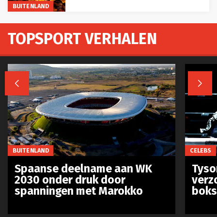
BUITENLAND
TOPSPORT VERHALEN


BUITENLAND
CELEBS
Spaanse deelname aan WK
Tyso
2030 onder druk door
verz
spanningen met Marokko
boks