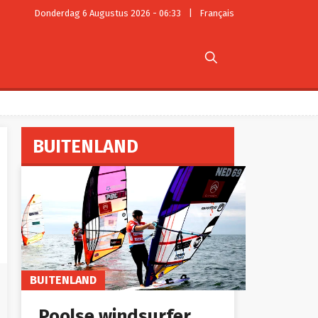
Donderdag 6 Augustus 2026 - 06:33
|
Français

BUITENLAND
BUITENLAND
Poolse windsurfer