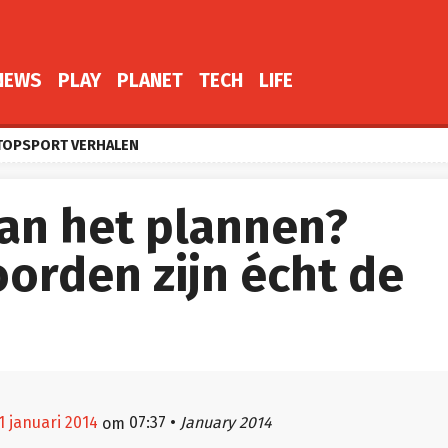
NEWS
PLAY
PLANET
TECH
LIFE
TOPSPORT VERHALEN
aan het plannen?
oorden zijn écht de
1 januari 2014
07:37
•
January 2014
om