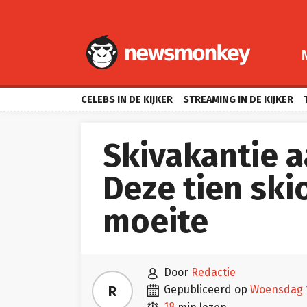
CELEBS IN DE KIJKER
STREAMING IN DE KIJKER
Skivakantie 
Deze tien ski
moeite

door
Redactie

R
gepubliceerd op
woensdag 
18