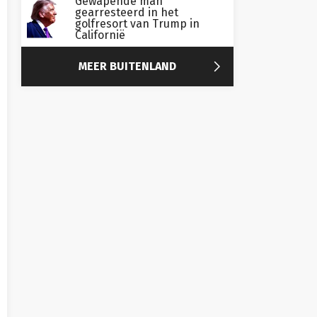
Gewapende man
gearresteerd in het
golfresort van Trump in
Californië

MEER BUITENLAND