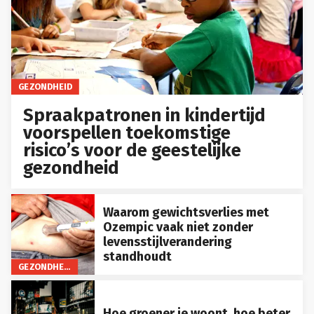
GEZONDHEID
Spraakpatronen in kindertijd
voorspellen toekomstige
risico’s voor de geestelijke
gezondheid
Waarom gewichtsverlies met
Ozempic vaak niet zonder
levensstijlverandering
standhoudt
GEZONDHEID
Hoe groener je woont, hoe beter