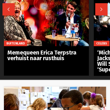


BUITENLAND
CELEBS
Memequeen Erica Terpstra
‘Mich
verhuist naar rusthuis
Jack
Will 
‘Sup