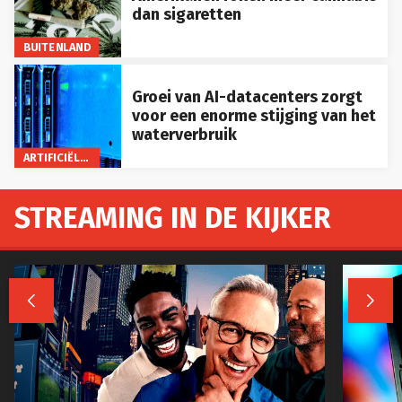
dan sigaretten
BUITENLAND
Groei van AI-datacenters zorgt
voor een enorme stijging van het
waterverbruik
ARTIFICIËLE INTELLIGENTIE
STREAMING IN DE KIJKER

