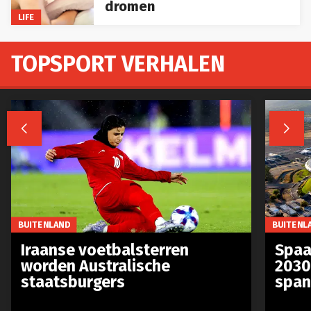
dromen
LIFE
TOPSPORT VERHALEN


BUITENLAND
BUITENL
Iraanse voetbalsterren
Spaa
worden Australische
2030
staatsburgers
span