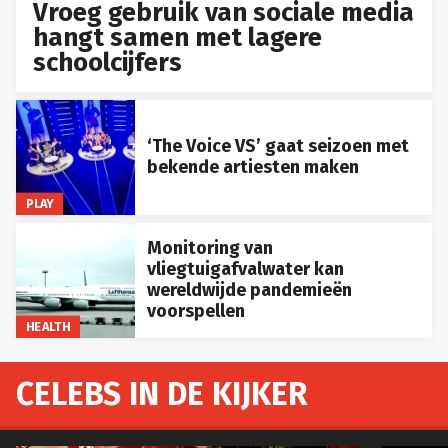
Vroeg gebruik van sociale media
hangt samen met lagere
schoolcijfers
‘The Voice VS’ gaat seizoen met
bekende artiesten maken
PLAY
Monitoring van
vliegtuigafvalwater kan
wereldwijde pandemieën
voorspellen
HEALTH
CELEBS IN DE KIJKER