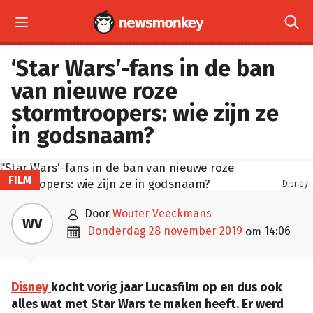


‘Star Wars’-fans in de ban
van nieuwe roze
stormtroopers: wie zijn ze
in godsnaam?
FILM
Disney

door
Wouter Veeckmans
WV

donderdag 28 november 2019
14:06
om
Disney
kocht vorig jaar Lucasfilm op en dus ook
alles wat met Star Wars te maken heeft. Er werd