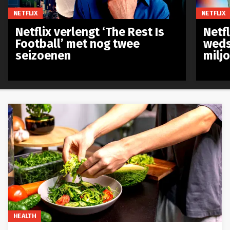
NETFLIX
NETFLIX
Netflix verlengt ‘The Rest Is
Netf
Football’ met nog twee
weds
seizoenen
milj
HEALTH