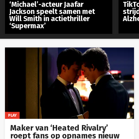
‘Michael’-acteur Jaafar
TikTo
Jackson speelt samen met
stri
Will Smith in actiethriller
Alzh
‘Supermax’
PLAY
Maker van ‘Heated Rivalry’
roept fans op opnames nieuw