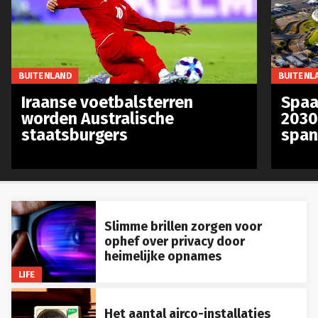
BUITENLAND
BUITENL
Iraanse voetbalsterren
Spaa
worden Australische
2030
staatsburgers
span
Slimme brillen zorgen voor
ophef over privacy door
heimelijke opnames
LIFE
Het aantal airco-installaties