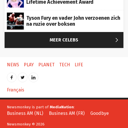
Tyson Fury en vader John verzoenen zich
na ruzie over boksen

MEER CELEBS
NEWS
PLAY
PLANET
TECH
LIFE
Français
Newsmonkey is part of
MediaNation
:
Business AM (NL)
Business AM (FR)
Goodbye
Newsmonkey © 2026