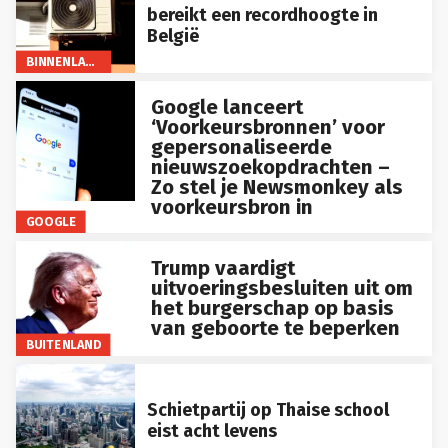
bereikt een recordhoogte in
België
BINNENLAND
Google lanceert
‘Voorkeursbronnen’ voor
gepersonaliseerde
nieuwszoekopdrachten –
Zo stel je Newsmonkey als
voorkeursbron in
GOOGLE
Trump vaardigt
uitvoeringsbesluiten uit om
het burgerschap op basis
van geboorte te beperken
BUITENLAND
Schietpartij op Thaise school
eist acht levens