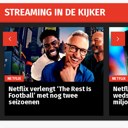
STREAMING IN DE KIJKER


NETFLIX
NETFLIX
Netflix verlengt ‘The Rest Is
Netf
Football’ met nog twee
weds
seizoenen
milj