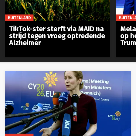
BUITENLAND
BUITENL
TikTok-ster sterft via MAID na
Mela
strijd tegen vroeg optredende
op h
Alzheimer
Trum