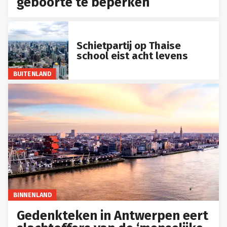
geboorte te beperken
Schietpartij op Thaise
school eist acht levens
BUITENLAND
BINNENLAND
Gedenkteken in Antwerpen eert