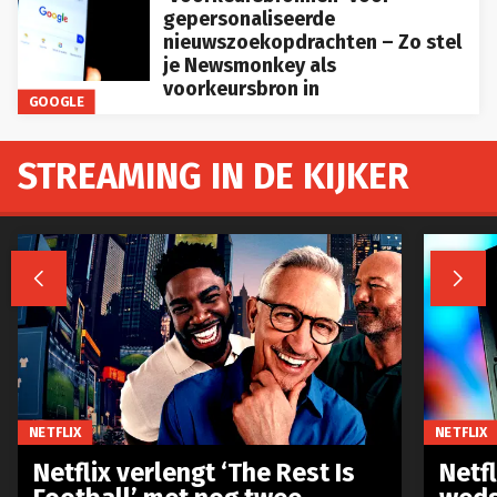
gepersonaliseerde
nieuwszoekopdrachten – Zo stel
je Newsmonkey als
voorkeursbron in
GOOGLE
STREAMING IN DE KIJKER


NETFLIX
NETFLIX
Netflix verlengt ‘The Rest Is
Netf