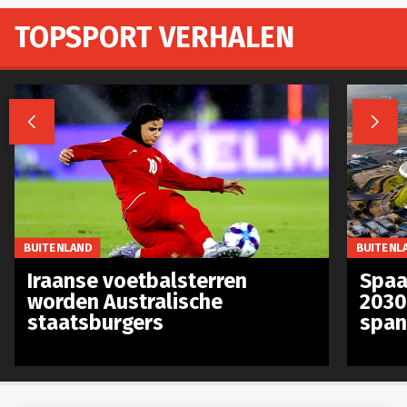
TOPSPORT VERHALEN


BUITENLAND
BUITENL
Iraanse voetbalsterren
Spaa
worden Australische
2030
staatsburgers
span