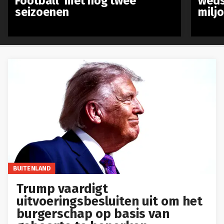
Football’ met nog twee
weds
seizoenen
milj
BUITENLAND
Trump vaardigt
uitvoeringsbesluiten uit om het
burgerschap op basis van