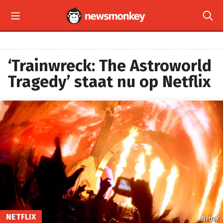


‘Trainwreck: The Astroworld
Tragedy’ staat nu op Netflix
NETFLIX
Netflix