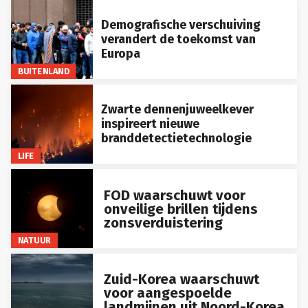
Demografische verschuiving
verandert de toekomst van
Europa
BUITENLAND
Zwarte dennenjuweelkever
inspireert nieuwe
branddetectietechnologie
LIFE
FOD waarschuwt voor
onveilige brillen tijdens
zonsverduistering
NATUUR
Zuid-Korea waarschuwt
voor aangespoelde
landmijnen uit Noord-Korea