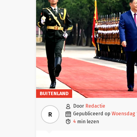
BUITENLAND

door
Redactie

R
gepubliceerd op
woensdag 

4
min lezen