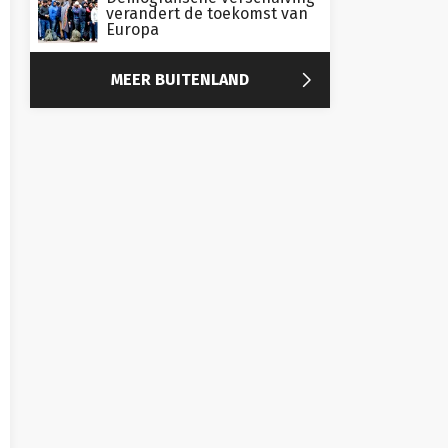
verandert de toekomst van
Europa

MEER BUITENLAND