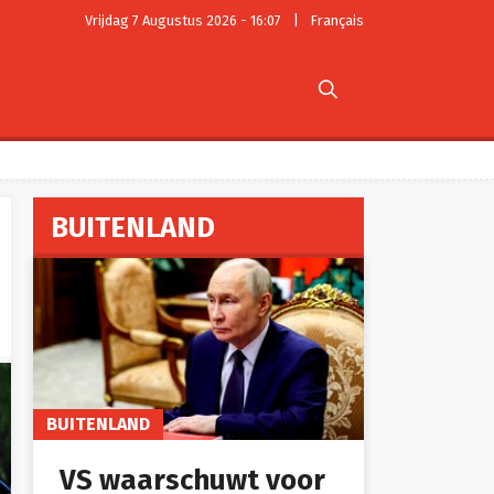
Vrijdag 7 Augustus 2026 - 16:07
|
Français

BUITENLAND
BUITENLAND
VS waarschuwt voor