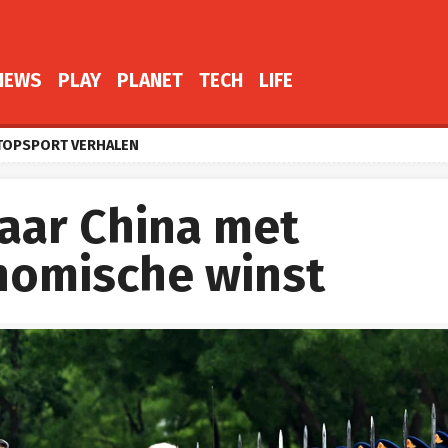
NEWS
PLAY
PLANET
TECH
LIFE
TOPSPORT VERHALEN
naar China met
nomische winst