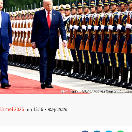
Bron: Xinhua/ABACA/CC via Content Curatio
13 mei 2026
15:16
•
May 2026
om