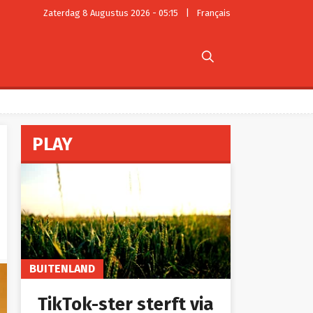
Zaterdag 8 Augustus 2026 - 05:15
|
Français

PLAY
BUITENLAND
TikTok-ster sterft via