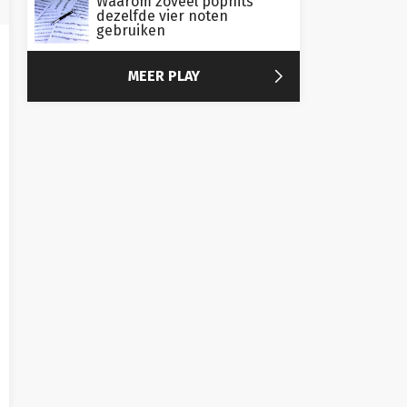
Waarom zoveel pophits
dezelfde vier noten
gebruiken

MEER PLAY