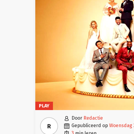
PLAY

door
Redactie

R
gepubliceerd op
woensdag 

3
min lezen