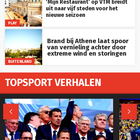
‘Mijn Restaurant’ op VTM breidt
uit naar vijf steden voor het
nieuwe seizoen
PLAY
Brand bij Athene laat spoor
van vernieling achter door
extreme wind en storingen
BUITENLAND
TOPSPORT VERHALEN

