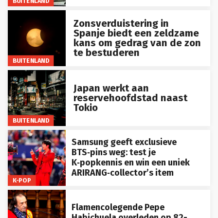
BUITENLAND
Zonsverduistering in
Spanje biedt een zeldzame
kans om gedrag van de zon
te bestuderen
BUITENLAND
Japan werkt aan
reservehoofdstad naast
Tokio
BUITENLAND
Samsung geeft exclusieve
BTS‑pins weg: test je
K‑popkennis en win een uniek
ARIRANG‑collector’s item
K-POP
Flamencolegende Pepe
Habichuela overleden op 82-