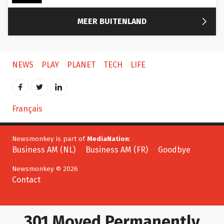

MEER BUITENLAND
NEWS
PLAY
PLANET
TECH
LIFE
Français
Newsmonkey is part of
MediaNation
:
Business AM (NL)
Business AM (FR)
Goodbye
Newsmonkey © 2026
Contact
301 Moved Permanently