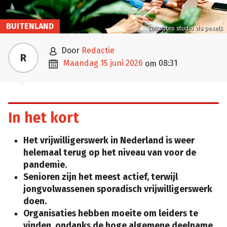
BUITENLAND
cottonbro studio via pexels

door
Redactie
R

maandag 15 juni 2026
08:31
om
In het kort
Het vrijwilligerswerk in Nederland is weer
helemaal terug op het niveau van voor de
pandemie.
Senioren zijn het meest actief, terwijl
jongvolwassenen sporadisch vrijwilligerswerk
doen.
Organisaties hebben moeite om leiders te
vinden, ondanks de hoge algemene deelname.