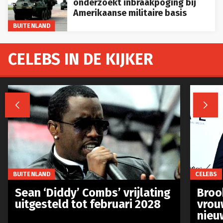
onderzoekt inbraakpoging bij
Amerikaanse militaire basis
BUITENLAND
CELEBS IN DE KIJKER


BUITENLAND
CELEBS
Sean ‘Diddy’ Combs’ vrijlating
Broo
uitgesteld tot februari 2028
vrou
nieu