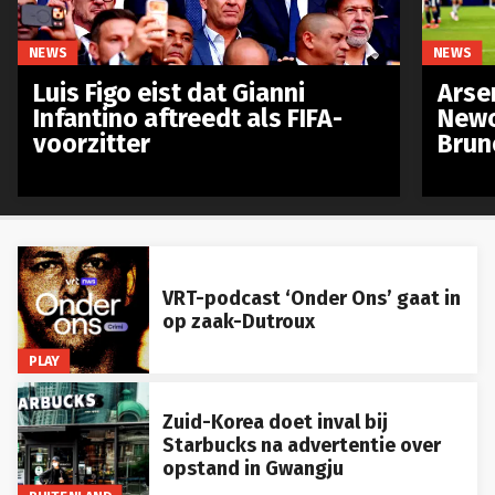
NEWS
NEWS
Luis Figo eist dat Gianni
Arse
Infantino aftreedt als FIFA-
Newc
voorzitter
Brun
VRT-podcast ‘Onder Ons’ gaat in
op zaak-Dutroux
PLAY
Zuid-Korea doet inval bij
Starbucks na advertentie over
opstand in Gwangju