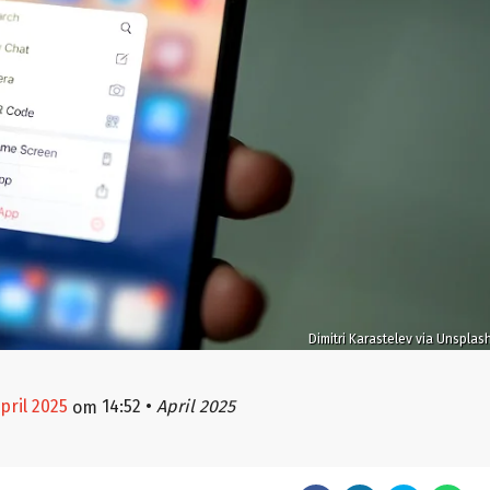
Dimitri Karastelev via Unsplas
april 2025
14:52
•
April 2025
om