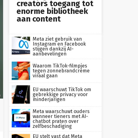
creators toegang tot
enorme bibliotheek
aan content
Meta ziet gebruik van
Instagram en Facebook
stijgen dankzij AI-
aanbevelingen
Waarom TikTok-filmpjes
tegen zonnebrandcrème
viraal gaan
EU waarschuwt TikTok om
gebrekkige privacy voor
h
minderjarigen
Meta waarschuwt ouders
wanneer tieners met AI-
chatbot praten over
zelfbeschadiging
EU stelt vast dat Meta