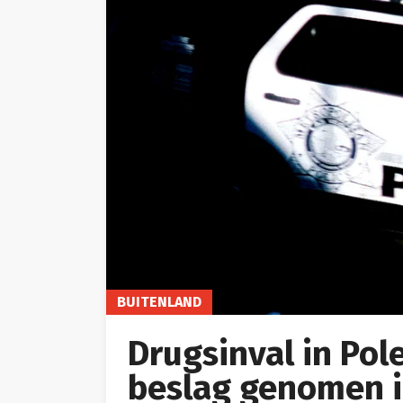
BUITENLAND
Drugsinval in Pol
beslag genomen i