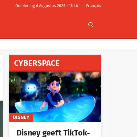
Donderdag 6 Augustus 2026 - 16:46
|
Français

CYBERSPACE
DISNEY
Disney geeft TikTok-