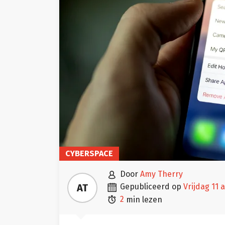
CYBERSPACE

door
Amy Therry

AT
gepubliceerd op
vrijdag 11 

2
min lezen