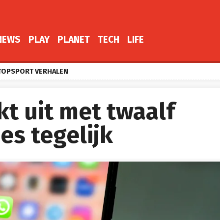
NEWS
PLAY
PLANET
TECH
LIFE
TOPSPORT VERHALEN
t uit met twaalf
es tegelijk