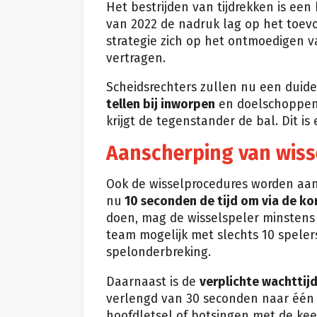
Het bestrijden van tijdrekken is een 
van 2022 de nadruk lag op het toevo
strategie zich op het ontmoedigen va
vertragen.
Scheidsrechters zullen nu een duid
tellen bij inworpen
en doelschoppen a
krijgt de tegenstander de bal. Dit is
Aanscherping van wiss
Ook de wisselprocedures worden aan
nu
10 seconden de tijd om via de kor
doen, mag de wisselspeler minstens
team mogelijk met slechts 10 spelers
spelonderbreking.
Daarnaast is de
verplichte wachttij
verlengd van 30 seconden naar één m
hoofdletsel of botsingen met de kee