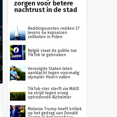
zorgen voor betere
nachtrust in de stad
Reddingsvesten redden 37
levens na kapseizen
zeilboten in Polen
België staat de politie toe
TikTok te gebruiken
Verenigde Staten laten
aanklacht tegen voormalig
olympiër Hearn vallen
n
TikTok-ster sterft via MAID
na strijd tegen vroeg
optredende Alzheimer
Melania Trump heeft kritiek
op het gedrag van Donald