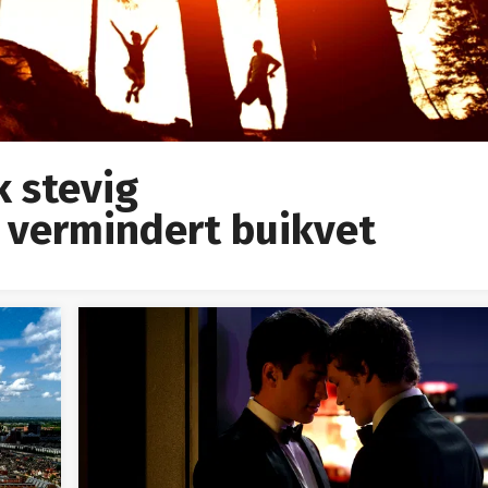
k stevig
 vermindert buikvet