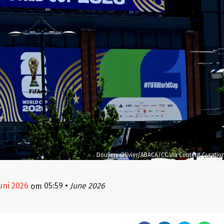
Douliery Olivier/ABACA/CC via Content Curatio
juni 2026
05:59
•
June 2026
om