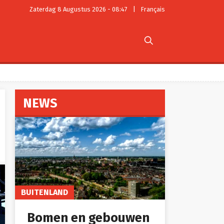
Zaterdag 8 Augustus 2026 - 08:47
|
Français

NEWS
BUITENLAND
Bomen en gebouwen