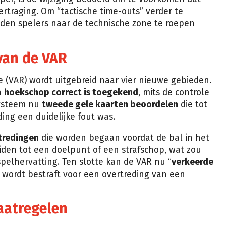
vertraging. Om “tactische time-outs” verder te
den spelers naar de technische zone te roepen
 van de VAR
e (VAR) wordt uitgebreid naar vier nieuwe gebieden.
n
hoekschop correct is toegekend
, mits de controle
systeem nu
tweede gele kaarten beoordelen
die tot
ding een duidelijke fout was.
tredingen
die worden begaan voordat de bal in het
eiden tot een doelpunt of een strafschop, wat zou
spelhervatting. Ten slotte kan de VAR nu “
verkeerde
r wordt bestraft voor een overtreding van een
aatregelen