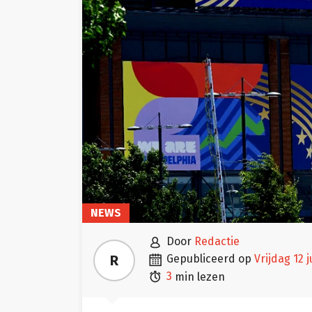
NEWS

door
Redactie

R
gepubliceerd op
vrijdag 12 

3
min lezen