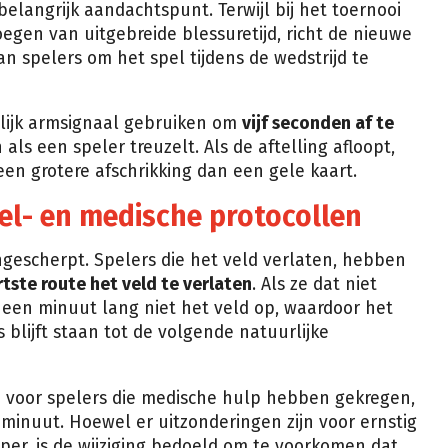
belangrijk aandachtspunt. Terwijl bij het toernooi
egen van uitgebreide blessuretijd, richt de nieuwe
n spelers om het spel tijdens de wedstrijd te
elijk armsignaal gebruiken om
vijf seconden af te
ls een speler treuzelt. Als de aftelling afloopt,
 een grotere afschrikking dan een gele kaart.
el- en medische protocollen
gescherpt. Spelers die het veld verlaten, hebben
tste route het veld te verlaten
. Als ze dat niet
 een minuut lang niet het veld op, waardoor het
 blijft staan tot de volgende natuurlijke
d
voor spelers die medische hulp hebben gekregen,
inuut. Hoewel er uitzonderingen zijn voor ernstig
per, is de wijziging bedoeld om te voorkomen dat