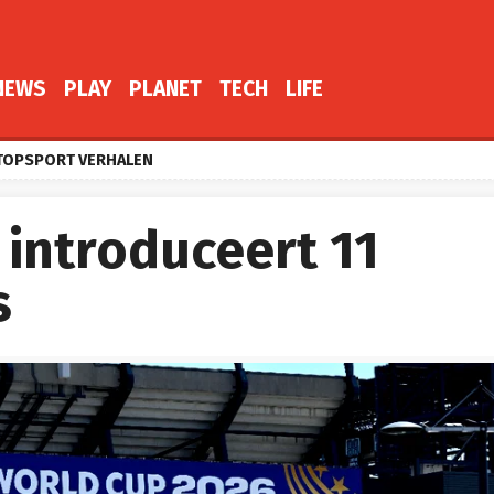
NEWS
PLAY
PLANET
TECH
LIFE
TOPSPORT VERHALEN
 introduceert 11
s