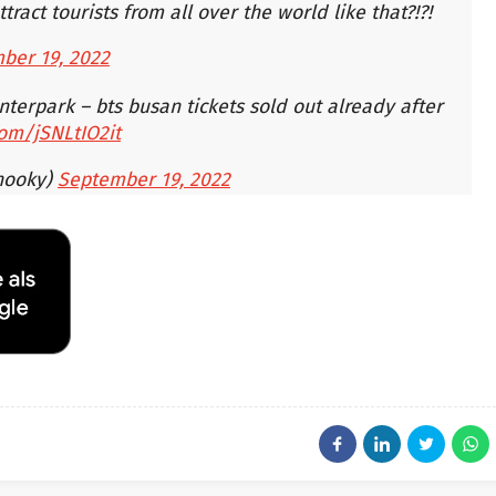
tract tourists from all over the world like that?!?!
ber 19, 2022
nterpark – bts busan tickets sold out already after
com/jSNLtIO2it
hooky)
September 19, 2022