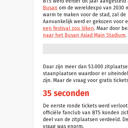
BTS werd eerder dit jaar aangesteld
Busan
om de wereldexpo van 2030 na
warm te maken voor de stad, zal de
Aanvankelijk werd er gekozen voor e
een festival zou lijken
. Maar door b
naar het Busan Asiad Main Stadium
.
Daar zijn meer dan 53.000 zitplaat
staanplaatsen waardoor er uiteinde
zijn. Maar de vraag voor gratis ticke
35 seconden
De eerste ronde tickets werd verloot
officiële fanclub van BTS konden zich
deel van de zitplaatsen verdeeld. D
vraag was enorm.