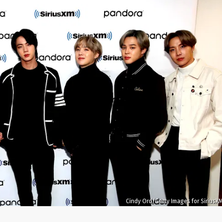
Cindy Ord/Getty Images for SiriusX