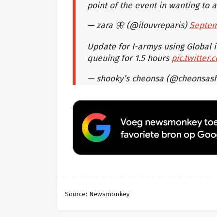
point of the event in wanting to at
— zara 🦋 (@ilouvreparis)
Septem
Update for I-armys using Global i
queuing for 1.5 hours
pic.twitter.
— shooky’s cheonsa (@cheonsas
Source: Newsmonkey