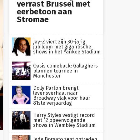
verrast Brussel met
eerbetoon aan
Stromae
Jay-Z viert zijn 30-jarig
jubileum met gigantische
shows in het Yankee Stadium
Oasis comeback: Gallaghers
plannen tournee in
Manchester
Dolly Parton brengt
levensverhaal naar
Broadway vlak voor haar
81ste verjaardag
Harry Styles vestigt record
met 12 opeenvolgende
shows in Wembley Stadium
M
Jada Borsato zegt optreden