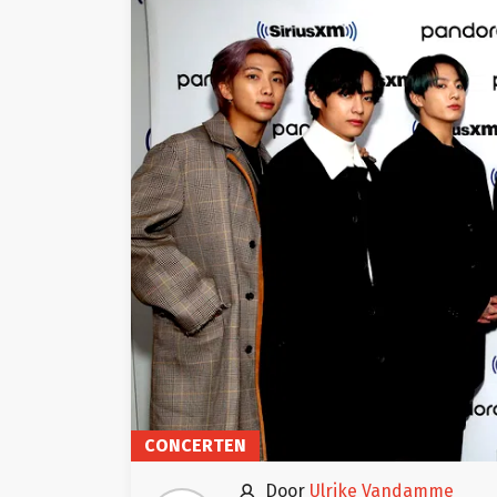
CONCERTEN

door
Ulrike Vandamme