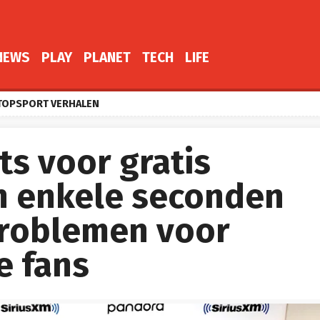
NEWS
PLAY
PLANET
TECH
LIFE
TOPSPORT VERHALEN
ts voor gratis
in enkele seconden
 Problemen voor
e fans