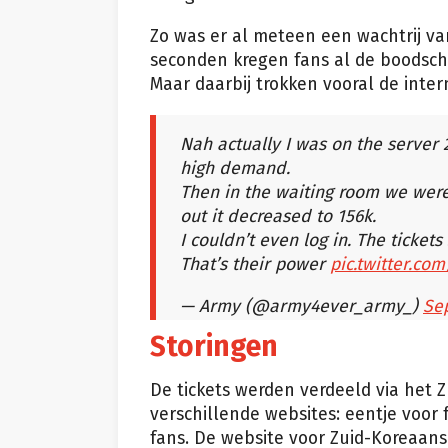
Zo was er al meteen een wachtrij v
seconden kregen fans al de boodscha
Maar daarbij trokken vooral de inter
Nah actually I was on the server 
high demand.
Then in the waiting room we were 
out it decreased to 156k.
I couldn’t even log in. The tickets
That’s their power
pic.twitter.c
— Army (@army4ever_army_)
Se
Storingen
De tickets werden verdeeld via het 
verschillende websites: eentje voor 
fans. De website voor Zuid-Koreaans