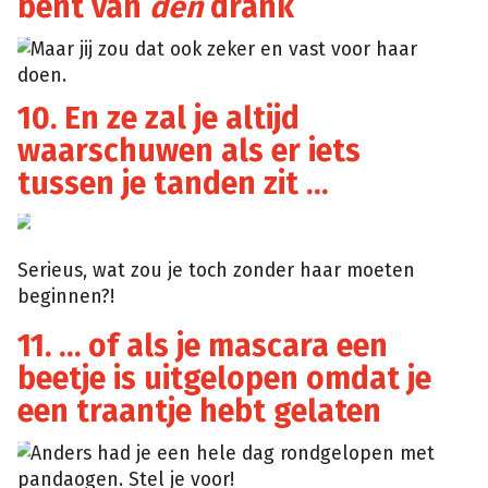
bent van
den
drank
Hello
Maar jij zou dat ook zeker en vast voor haar
Giggles
doen.
10. En ze zal je altijd
waarschuwen als er iets
tussen je tanden zit …
Imgix
Serieus, wat zou je toch zonder haar moeten
beginnen?!
11. … of als je mascara een
beetje is uitgelopen omdat je
een traantje hebt gelaten
Anders had je een hele dag rondgelopen met
Blogspot
pandaogen. Stel je voor!