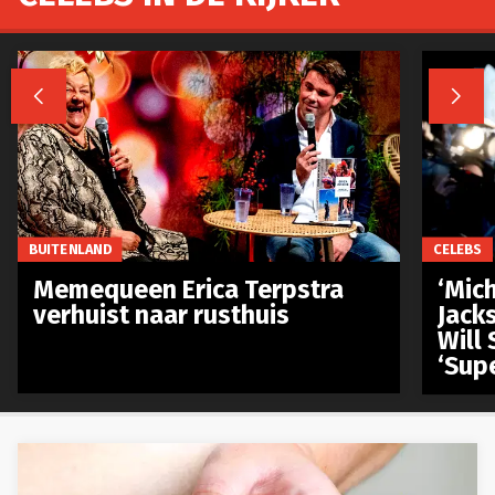


BUITENLAND
CELEBS
Memequeen Erica Terpstra
‘Mich
verhuist naar rusthuis
Jack
Will 
‘Sup