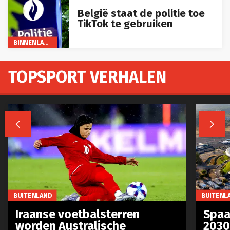
België staat de politie toe
TikTok te gebruiken
BINNENLAND
TOPSPORT VERHALEN


BUITENLAND
BUITENL
Iraanse voetbalsterren
Spaa
worden Australische
2030