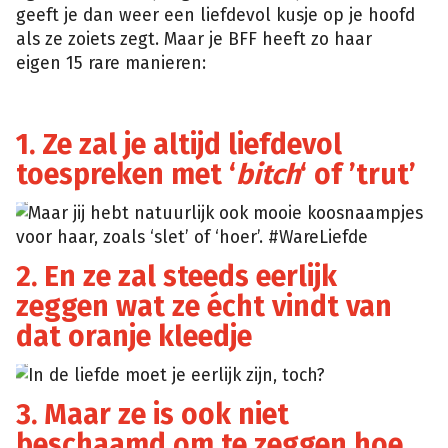
geeft je dan weer een liefdevol kusje op je hoofd
als ze zoiets zegt. Maar je BFF heeft zo haar
eigen 15 rare manieren:
1. Ze zal je altijd liefdevol
toespreken met ‘
bitch
‘ of ’trut’
Maar jij hebt natuurlijk ook mooie koosnaampjes
Tumblr
voor haar, zoals ‘slet’ of ‘hoer’. #WareLiefde
2. En ze zal steeds eerlijk
zeggen wat ze écht vindt van
dat oranje kleedje
In de liefde moet je eerlijk zijn, toch?
Cosmopolitan
3. Maar ze is ook niet
beschaamd om te zeggen hoe