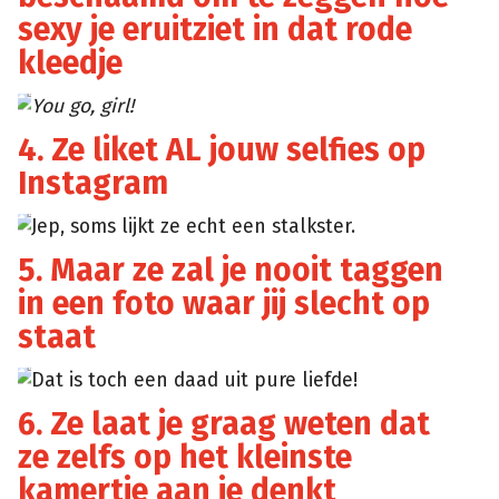
sexy je eruitziet in dat rode
kleedje
Gr-
You go, girl!
assets
4. Ze liket AL jouw selfies op
Instagram
Jep, soms lijkt ze echt een stalkster.
Ekdodhai
5. Maar ze zal je nooit taggen
in een foto waar jij slecht op
staat
Dat is toch een daad uit pure liefde!
Screenshots
6. Ze laat je graag weten dat
ze zelfs op het kleinste
kamertje aan je denkt