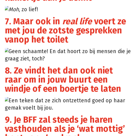
Moh
, zo lief!
Giphy
7. Maar ook in
real life
voert ze
met jou de zotste gesprekken
vanop het toilet
Geen schaamte! En dat hoort zo bij mensen die je
Tumblr
graag ziet, toch?
8. Ze vindt het dan ook niet
raar om in jouw buurt een
windje of een boertje te laten
Een teken dat ze zich ontzettend goed op haar
Giphy
gemak voelt bij jou.
9. Je BFF zal steeds je haren
vasthouden als je ‘wat mottig’