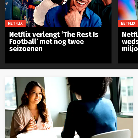
NETFLIX
NETFLIX
Netflix verlengt ‘The Rest Is
Netf
Football’ met nog twee
weds
seizoenen
milj