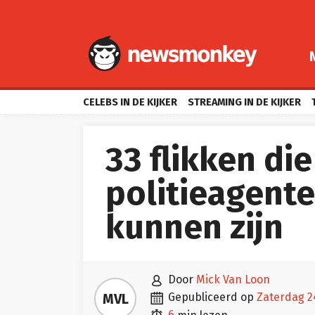
CELEBS IN DE KIJKER
STREAMING IN DE KIJKER
33 flikken di
politieagente
kunnen zijn

door
Mick Van Loon

MVL
gepubliceerd op
zaterdag 2
6