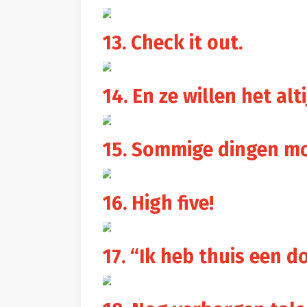
13. Check it out.
14. En ze willen het al
15. Sommige dingen mo
16. High five!
17. “Ik heb thuis een d