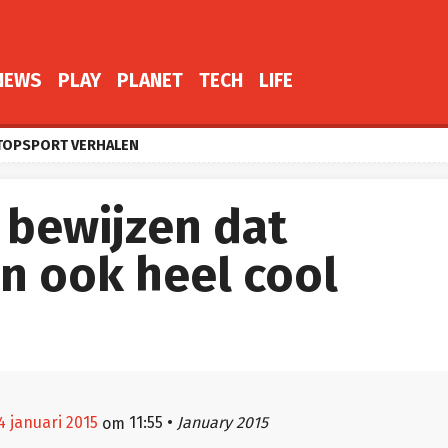
NEWS
PLAY
PLANET
TECH
LIFE
TOPSPORT VERHALEN
e bewijzen dat
n ook heel cool
4 januari 2015
11:55
•
January 2015
om