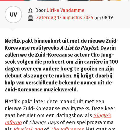

door
Ulrike Vandamme
UV

zaterdag 17 augustus 2024
08:19
om
Netflix pakt binnenkort uit met de nieuwe Zuid-
Koreaanse realityreeks
A-List to Playlist
. Daarin
zullen we de Zuid-Koreaanse acteur Cho Jung-
seok volgen die probeert om zijn carrière in 100
dagen over een andere boeg te gooien en zijn
debuut als zanger te maken. Hij krijgt daarbij
hulp van verschillende bekende namen uit de
Zuid-Koreaanse muziekwereld.
Netflix pakt later deze maand uit met een
nieuwe Zuid-Koreaanse realityreeks. Deze keer
gaat het niet om een datingshow als
Single’s
Inferno
of
Change Days
of een spelprogramma
als
Physical: 100
of
The Influencer
. Het gaat om