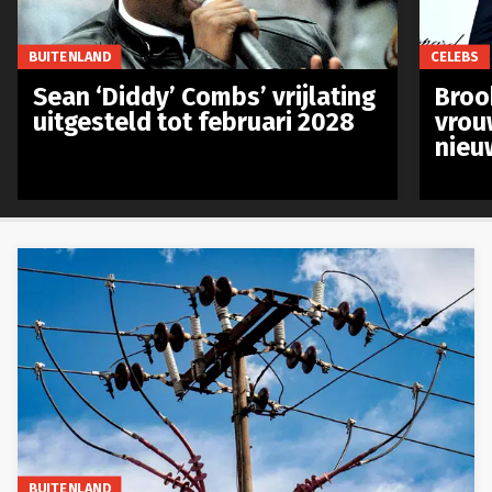
BUITENLAND
CELEBS
Sean ‘Diddy’ Combs’ vrijlating
Broo
uitgesteld tot februari 2028
vrou
nieu
BUITENLAND