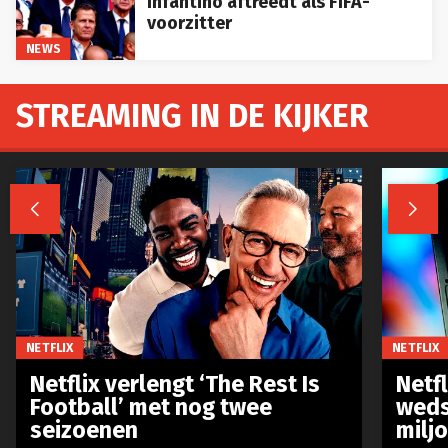
Infantino aftreedt als FIFA-
voorzitter
NEWS
STREAMING IN DE KIJKER


NETFLIX
NETFLIX
Netflix verlengt ‘The Rest Is
Netf
Football’ met nog twee
weds
seizoenen
milj