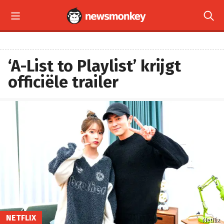


‘A-List to Playlist’ krijgt
officiële trailer
NETFLIX
Netflix