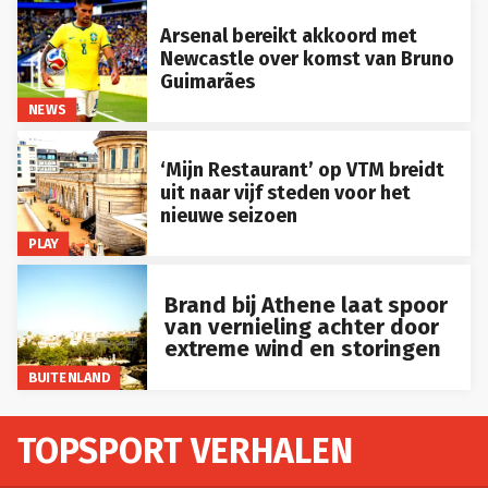
Arsenal bereikt akkoord met
Newcastle over komst van Bruno
Guimarães
NEWS
‘Mijn Restaurant’ op VTM breidt
uit naar vijf steden voor het
nieuwe seizoen
PLAY
Brand bij Athene laat spoor
van vernieling achter door
extreme wind en storingen
BUITENLAND
TOPSPORT VERHALEN