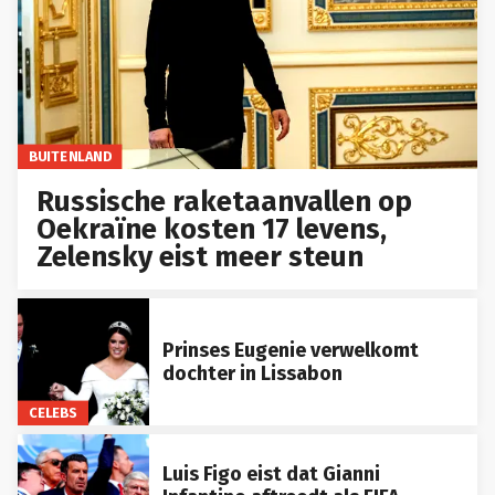
BUITENLAND
Russische raketaanvallen op
Oekraïne kosten 17 levens,
Zelensky eist meer steun
Prinses Eugenie verwelkomt
dochter in Lissabon
CELEBS
Luis Figo eist dat Gianni