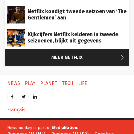
Netflix kondigt tweede seizoen van ‘The
Gentlemen’ aan
Kijkcijfers Netflix kelderen in tweede
seizoenen, blijkt uit gegevens

MEER NETFLIX
NEWS
PLAY
PLANET
TECH
LIFE
Français
Newsmonkey is part of
MediaNation
: