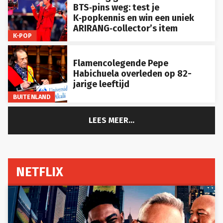
BTS‑pins weg: test je
K‑popkennis en win een uniek
ARIRANG‑collector’s item
K-POP
Flamencolegende Pepe
Habichuela overleden op 82-
jarige leeftijd
BUITENLAND
LEES MEER...
NETFLIX