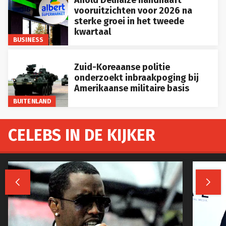
Ahold Delhaize handhaaft
vooruitzichten voor 2026 na
sterke groei in het tweede
kwartaal
BUSINESS
Zuid-Koreaanse politie
onderzoekt inbraakpoging bij
Amerikaanse militaire basis
BUITENLAND
CELEBS IN DE KIJKER

