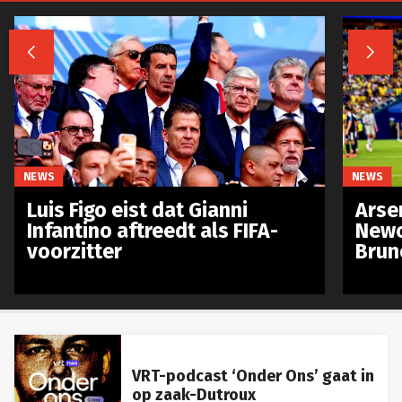


NEWS
NEWS
Luis Figo eist dat Gianni
Arse
Infantino aftreedt als FIFA-
Newc
voorzitter
Brun
VRT-podcast ‘Onder Ons’ gaat in
op zaak-Dutroux