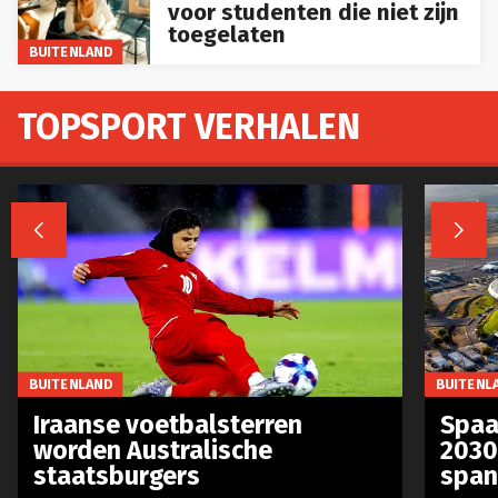
voor studenten die niet zijn
toegelaten
BUITENLAND
TOPSPORT VERHALEN


BUITENLAND
BUITENL
Iraanse voetbalsterren
Spaa
worden Australische
2030
staatsburgers
span