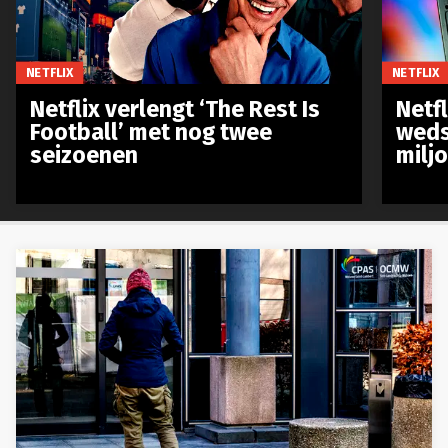
NETFLIX
NETFLIX
Netflix verlengt ‘The Rest Is
Netf
Football’ met nog twee
weds
seizoenen
milj