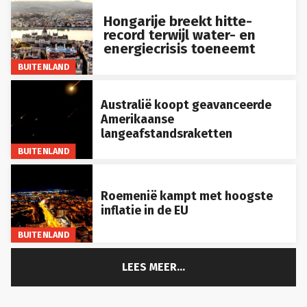
Hongarije breekt hitte-
record terwijl water- en
energiecrisis toeneemt
BUITENLAND
Australië koopt geavanceerde
Amerikaanse
langeafstandsraketten
BUITENLAND
Roemenië kampt met hoogste
inflatie in de EU
BUITENLAND
LEES MEER...