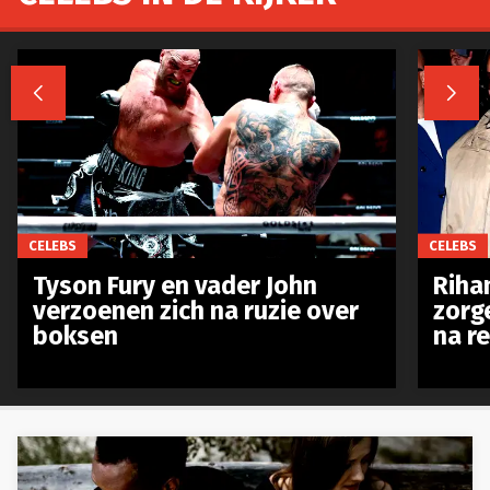


CELEBS
CELEBS
Tyson Fury en vader John
Riha
verzoenen zich na ruzie over
zorg
boksen
na r