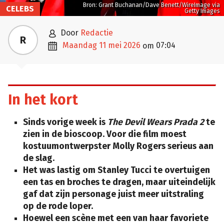
Bron: Grant Buchanan/Dave Benett/WireImage via
CELEBS
Getty Images

door
Redactie
R

maandag 11 mei 2026
07:04
om
In het kort
Sinds vorige week is
The Devil Wears Prada 2
te
zien in de bioscoop. Voor die film moest
kostuumontwerpster Molly Rogers serieus aan
de slag.
Het was lastig om Stanley Tucci te overtuigen
een tas en broches te dragen, maar uiteindelijk
gaf dat zijn personage juist meer uitstraling
op de rode loper.
Hoewel een scène met een van haar favoriete