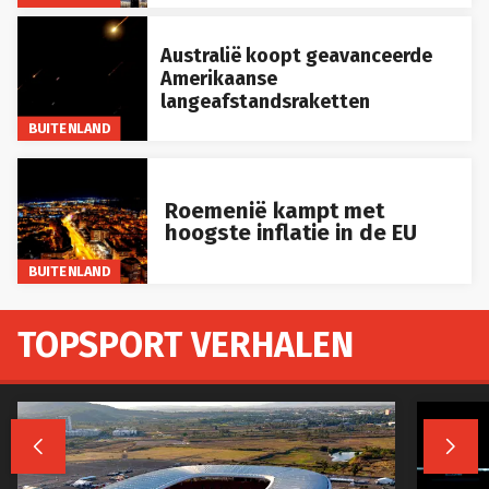
Australië koopt geavanceerde
Amerikaanse
langeafstandsraketten
BUITENLAND
Roemenië kampt met
hoogste inflatie in de EU
BUITENLAND
TOPSPORT VERHALEN

