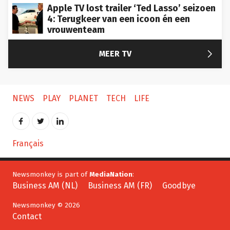
Apple TV lost trailer ‘Ted Lasso’ seizoen
4: Terugkeer van een icoon én een
vrouwenteam

MEER TV
NEWS
PLAY
PLANET
TECH
LIFE
Français
Newsmonkey is part of
MediaNation
:
Business AM (NL)
Business AM (FR)
Goodbye
Newsmonkey © 2026
Contact