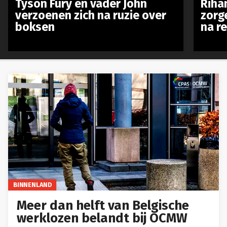
Tyson Fury en vader John
Riha
verzoenen zich na ruzie over
zorg
boksen
na r
BINNENLAND
Meer dan helft van Belgische
werklozen belandt bij OCMW