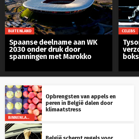
BUITENLAND
CELEBS
Spaanse deelname aan WK
Tyso
2030 onder druk door
verz
spanningen met Marokko
boks
Opbrengsten van appels en
peren in België dalen door
klimaatstress
BINNENLAND
België scherpt regels voor