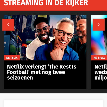
STREAMING IN DE KIJKER


NETFLIX
NETFLIX
Netflix verlengt ‘The Rest Is
Netf
Football’ met nog twee
weds
seizoenen
milj