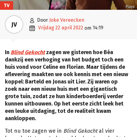
TV
Play4

door
Joke Vereecken
JV

vrijdag 22 april 2022
14:19
om
In
Blind Gekocht
zagen we gisteren hoe Béa
dankzij een verhoging van het budget toch een
huis vond voor Celine en Florian. Maar tijdens de
aflevering maakten we ook kennis met een nieuw
koppel: Barteld en Jonas uit Lier. Zij waren op
zoek naar een nieuw huis met een gigantisch
grote tuin, zodat ze hun kinderboerderij verder
kunnen uitbouwen. Op het eerste zicht leek het
een leuke uitdaging, tot de realiteit kwam
aankloppen.
Tot nu toe zagen we in
Blind Gekocht
al vier