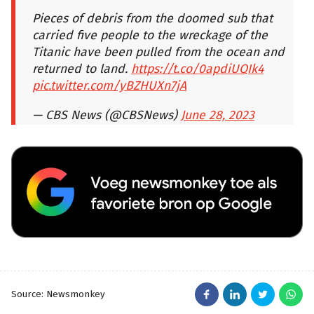
Pieces of debris from the doomed sub that
carried five people to the wreckage of the
Titanic have been pulled from the ocean and
returned to land.
https://t.co/0apdiUQIk4
pic.twitter.com/yBZHUXn7jA
— CBS News (@CBSNews)
June 28, 2023
Source: Newsmonkey