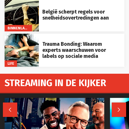
België scherpt regels voor
snelheidsovertredingen aan
BINNENLAND
Trauma Bonding: Waarom
experts waarschuwen voor
labels op sociale media
LIFE
STREAMING IN DE KIJKER

