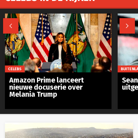


CELEBS
BUITENL
Amazon Prime lanceert
Sean 
nieuwe docuserie over
uitg
Melania Trump