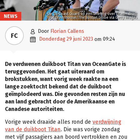
De US Coast Guard op een briefing over Titan – Bron:
NEWS
Pat Greenhouse/The Boston Globe via Getty Images

door
Florian Callens
FC

donderdag 29 juni 2023
09:24
om
De verdwenen duikboot Titan van OceanGate is
teruggevonden. Het gaat uiteraard om
brokstukken, want vorig week raakte na een
lange zoektocht bekend dat de duikboot
geïmplodeerd was. Die gevonden resten zijn nu
aan land gebracht door de Amerikaanse en
Canadese autoriteiten.
Vorige week draaide alles rond de
verdwijning
van de
duikboot Titan
. Die was vorige zondag
met vijf passagiers aan boord vertrokken en zou