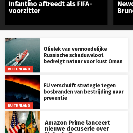
Infantino aftreedt als FIFA-
Newc
voorzitter
Brun
Olielek van vermoedelijke
Russische schaduwvloot
bedreigt natuur voor kust Oman
BUITENLAND
EU verschuift strategie tegen
bosbranden van bestrijding naar
preventie
BUITENLAND
Amazon Prime lanceert
nieuwe docuserie over
Melania Trump