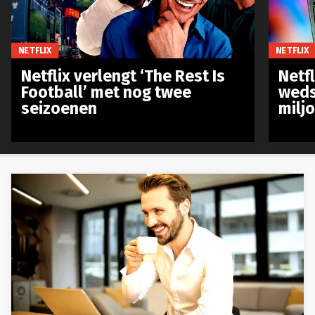
NETFLIX
NETFLIX
Netflix verlengt ‘The Rest Is
Netf
Football’ met nog twee
weds
seizoenen
milj