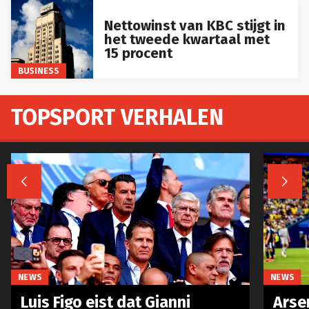
Nettowinst van KBC stijgt in
het tweede kwartaal met
15 procent
BUSINESS
TOPSPORT VERHALEN


NEWS
NEWS
Luis Figo eist dat Gianni
Arse