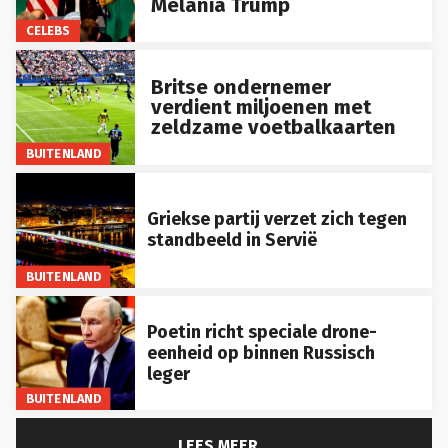
CELEBS
Britse ondernemer
verdient miljoenen met
zeldzame voetbalkaarten
BUITENLAND
Griekse partij verzet zich tegen
standbeeld in Servië
BUITENLAND
Poetin richt speciale drone-
eenheid op binnen Russisch
leger
BUITENLAND
LEES MEER...