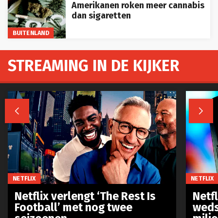
Amerikanen roken meer cannabis
dan sigaretten
BUITENLAND
STREAMING IN DE KIJKER


NETFLIX
NETFLIX
Netflix verlengt ‘The Rest Is
Netf
Football’ met nog twee
weds