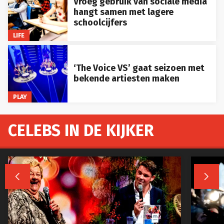
Vroeg gebruik van sociale media
hangt samen met lagere
schoolcijfers
LIFE
‘The Voice VS’ gaat seizoen met
bekende artiesten maken
PLAY
CELEBS IN DE KIJKER

