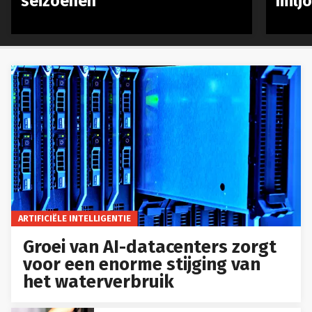
seizoenen
milj
ARTIFICIËLE INTELLIGENTIE
Groei van AI-datacenters zorgt
voor een enorme stijging van
het waterverbruik