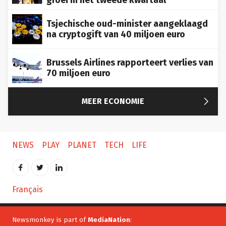
Tsjechische oud-minister aangeklaagd
na cryptogift van 40 miljoen euro
Brussels Airlines rapporteert verlies van
70 miljoen euro

MEER ECONOMIE
NEWS
PLAY
PLANET
TECH
LIFE
Français
Newsmonkey is part of
MediaNation
: