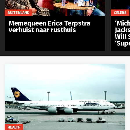
BUITENLAND
CELEBS
Memequeen Erica Terpstra
‘Mich
verhuist naar rusthuis
Jack
Will 
‘Sup
HEALTH