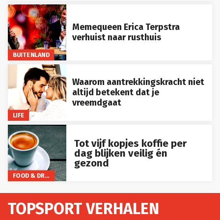
Memequeen Erica Terpstra
verhuist naar rusthuis
BUITENLAND
Waarom aantrekkingskracht niet
altijd betekent dat je
vreemdgaat
LIFE
Tot vijf kopjes koffie per
dag blijken veilig én
gezond
FOOD & DRINKS
TOPSPORT VERHALEN