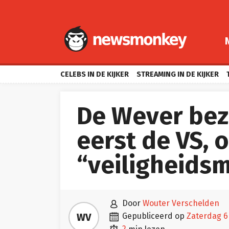
CELEBS IN DE KIJKER
STREAMING IN DE KIJKER
De Wever bez
eerst de VS, 
“veiligheidsm

door
Wouter Verschelden

WV
gepubliceerd op
zaterdag 6
2