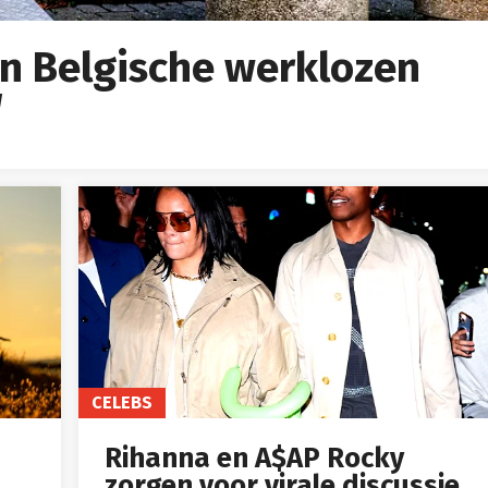
an Belgische werklozen
W
CELEBS
Rihanna en A$AP Rocky
zorgen voor virale discussie