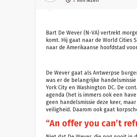

min lezen
Bart De Wever (N-VA) vertrekt morge
komt. Hij gaat naar de World Cities
naar de Amerikaanse hoofdstad voor 
De Wever gaat als Antwerpse burgeme
was er de belangrijke handelsmissie 
York City en Washington DC. De con
agenda (het is immers ook een haven
geen handelsmissie deze keer, maar e
veiligheid. Daarom ook gaat korpsc
“An offer you can’t re
Niet dat De Wever, die nog nooit in 