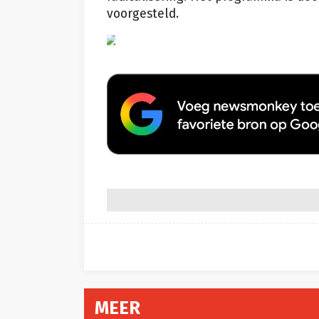
voorgesteld.
VRT
MEER