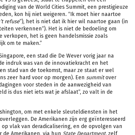
odiging van de World Cities Summit, een prestigieuze
den, kon hij niet weigeren. “Ik moet hier naartoe
’t refuse
”), het is niet dat ik hier wil naartoe gaan (in
eiten verkennen”). Het is niet de bedoeling om
 verkopen, het is geen handelsmissie zoals
ijk om te maken.”
Singapore, een stad die De Wever vorig jaar na
de indruk was van de innovatiekracht en het
en stad van de toekomst, maar ze staat er wel
ens zeer hard voor op morgen). Een
summit
over
tdagingen voor steden in de aanwezigheid van
is dus niet iets wat je afslaat”, zo valt in de
shington, om met enkele sleuteldiensten in het
overleggen. De Amerikanen zijn erg geïnteresseerd
 op vlak van deradicalisering, en de opvolgen van
or de Amerikanen, via hun
State Department,
zelf