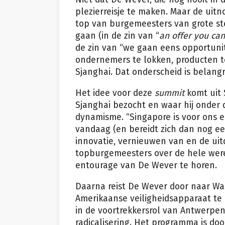
plezierreisje te maken. Maar de uitn
top van burgemeesters van grote ste
gaan (in de zin van “
an offer you can
de zin van “we gaan eens opportunit
ondernemers te lokken, producten te
Sjanghai. Dat onderscheid is belangr
Het idee voor deze
summit
komt uit 
Sjanghai bezocht en waar hij onder 
dynamisme. “Singapore is voor ons e
vandaag (en bereidt zich dan nog e
innovatie, vernieuwen van en de ui
topburgemeesters over de hele wereld 
entourage van De Wever te horen.
Daarna reist De Wever door naar Wa
Amerikaanse veiligheidsapparaat te 
in de voortrekkersrol van Antwerpen
radicalisering. Het programma is do