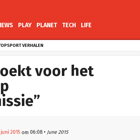
NEWS
PLAY
PLANET
TECH
LIFE
TOPSPORT VERHALEN
oekt voor het
op
issie”
 juni 2015
06:08
•
June 2015
om