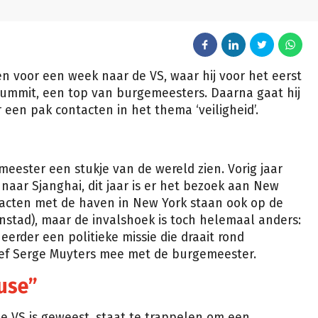
n voor een week naar de VS, waar hij voor het eerst
 Summit, een top van burgemeesters. Daarna gaat hij
een pak contacten in het thema ‘veiligheid’.
ester een stukje van de wereld zien. Vorig jaar
naar Sjanghai, dit jaar is er het bezoek aan New
tacten met de haven in New York staan ook op de
stad), maar de invalshoek is toch helemaal anders:
erder een politieke missie die draait rond
hef Serge Muyters mee met de burgemeester.
fuse”
de VS is geweest, staat te trappelen om een