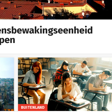
rensbewakingseenheid
lpen
BUITENLAND