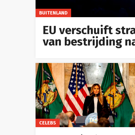
BUITENLAND
EU verschuift st
van bestrijding n
CELEBS