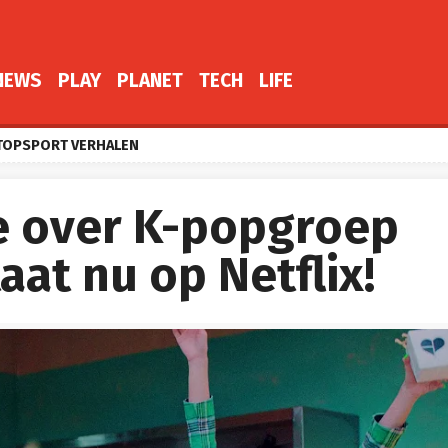
NEWS
PLAY
PLANET
TECH
LIFE
TOPSPORT VERHALEN
e over K-popgroep
at nu op Netflix!