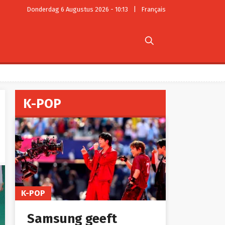
Donderdag 6 Augustus 2026 - 10:13
|
Français

K-POP
K-POP
Samsung geeft