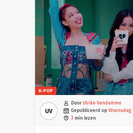
K-POP

door
Ulrike Vandamme

UV
gepubliceerd op
woensdag 

3
min lezen