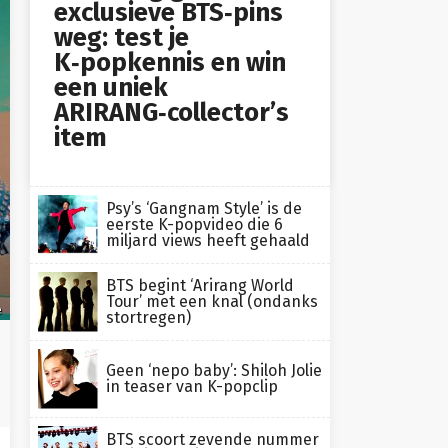
exclusieve BTS‑pins
weg: test je
K‑popkennis en win
een uniek
ARIRANG‑collector’s
item
Psy’s ‘Gangnam Style’ is de
eerste K-popvideo die 6
miljard views heeft gehaald
BTS begint ‘Arirang World
Tour’ met een knal (ondanks
e
stortregen)
Geen ‘nepo baby’: Shiloh Jolie
in teaser van K-popclip
BTS scoort zevende nummer