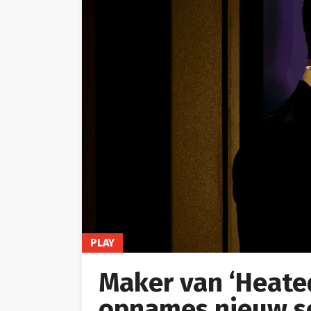
PLAY
Maker van ‘Heated
opnames nieuw se