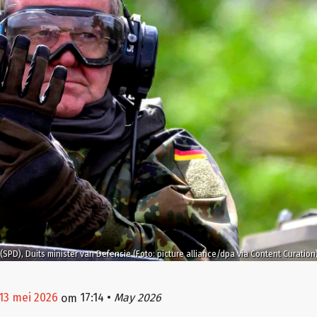
 (SPD), Duits minister van Defensie (Foto: picture alliance/dpa via Content Curation
13 mei 2026
17:14
•
May 2026
om