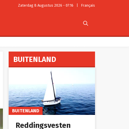
Zaterdag 8 Augustus 2026 - 07:16
|
Français

BUITENLAND
BUITENLAND
Reddingsvesten