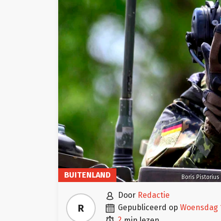
BUITENLAND
Boris Pistorius

door
Redactie

R
gepubliceerd op
woensdag 

2
min lezen