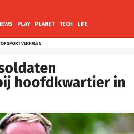
NEWS
PLAY
PLANET
TECH
LIFE
TOPSPORT VERHALEN
soldaten
ij hoofdkwartier in