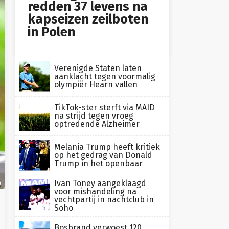
redden 37 levens na
kapseizen zeilboten
in Polen
Verenigde Staten laten
aanklacht tegen voormalig
olympiër Hearn vallen
TikTok-ster sterft via MAID
na strijd tegen vroeg
optredende Alzheimer
Melania Trump heeft kritiek
op het gedrag van Donald
Trump in het openbaar
Ivan Toney aangeklaagd
)
voor mishandeling na
vechtpartij in nachtclub in
Soho
Bosbrand verwoest 120