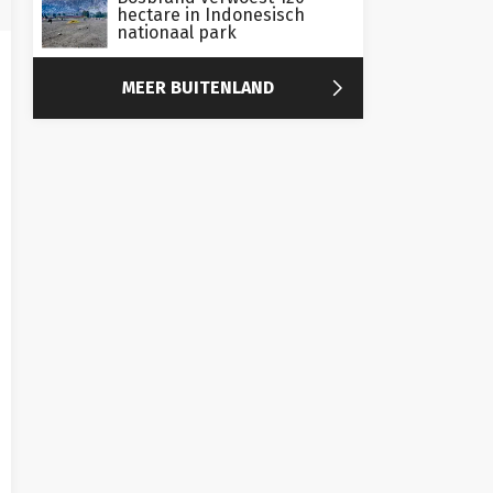
hectare in Indonesisch
nationaal park

MEER BUITENLAND