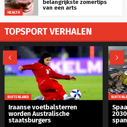
belangrijkste zomertips
van een arts
HEALTH
TOPSPORT VERHALEN


BUITENLAND
BUITENL
Iraanse voetbalsterren
Spaa
worden Australische
2030
staatsburgers
span