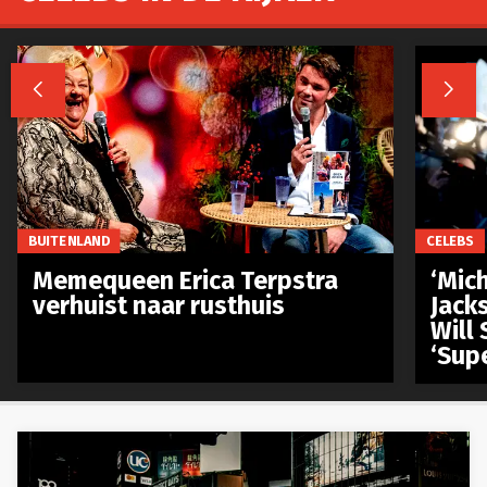


BUITENLAND
CELEBS
Memequeen Erica Terpstra
‘Mich
verhuist naar rusthuis
Jack
Will 
‘Sup