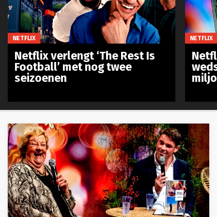
NETFLIX
NETFLIX
Netflix verlengt ‘The Rest Is
Netf
Football’ met nog twee
weds
seizoenen
milj