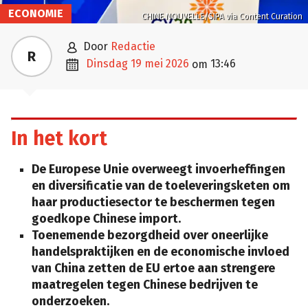
ECONOMIE
CHINE NOUVELLE/SIPA via Content Curation

door
Redactie
R

dinsdag 19 mei 2026
13:46
om
In het kort
De Europese Unie overweegt invoerheffingen
en diversificatie van de toeleveringsketen om
haar productiesector te beschermen tegen
goedkope Chinese import.
Toenemende bezorgdheid over oneerlijke
handelspraktijken en de economische invloed
van China zetten de EU ertoe aan strengere
maatregelen tegen Chinese bedrijven te
onderzoeken.