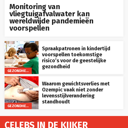
Monitoring van
vliegtuigafvalwater kan
wereldwijde pandemieën
voorspellen
Spraakpatronen in kindertijd
voorspellen toekomstige
risico’s voor de geestelijke
gezondheid
GEZONDHEID
Waarom gewichtsverlies met
Ozempic vaak niet zonder
levensstijlverandering
standhoudt
GEZONDHEID
CELEBS IN DE KIJKER