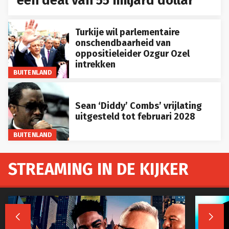
een deal van 55 miljard dollar
Turkije wil parlementaire
onschendbaarheid van
oppositieleider Ozgur Ozel
intrekken
BUITENLAND
Sean ‘Diddy’ Combs’ vrijlating
uitgesteld tot februari 2028
BUITENLAND
STREAMING IN DE KIJKER

