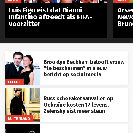
Luis Figo eist dat Gianni
Arse
Infantino aftreedt als FIFA-
Newc
voorzitter
Brun
Brooklyn Beckham belooft vrouw
“te beschermen” in nieuw
bericht op social media
CELEBS
Russische raketaanvallen op
Oekraïne kosten 17 levens,
Zelensky eist meer steun
BUITENLAND