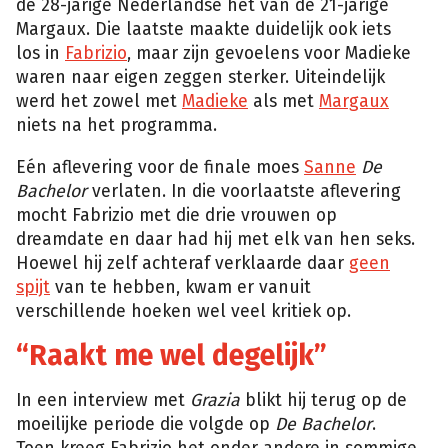
de 28-jarige Nederlandse het van de 21-jarige
Margaux. Die laatste maakte duidelijk ook iets
los in
Fabrizio
, maar zijn gevoelens voor Madieke
waren naar eigen zeggen sterker. Uiteindelijk
werd het zowel met
Madieke
als met
Margaux
niets na het programma.
Eén aflevering voor de finale moes
Sanne
De
Bachelor
verlaten. In die voorlaatste aflevering
mocht Fabrizio met die drie vrouwen op
dreamdate en daar had hij met elk van hen seks.
Hoewel hij zelf achteraf verklaarde daar
geen
spijt
van te hebben, kwam er vanuit
verschillende hoeken wel veel kritiek op.
“Raakt me wel degelijk”
In een interview met
Grazia
blikt hij terug op de
moeilijke periode die volgde op
De Bachelor
.