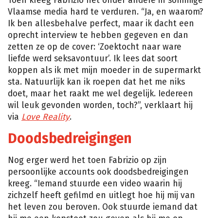
Toen kreeg Fabrizio het onder andere in sommige
Vlaamse media hard te verduren. “Ja, en waarom?
Ik ben allesbehalve perfect, maar ik dacht een
oprecht interview te hebben gegeven en dan
zetten ze op de cover: ‘Zoektocht naar ware
liefde werd seksavontuur’. Ik lees dat soort
koppen als ik met mijn moeder in de supermarkt
sta. Natuurlijk kan ik roepen dat het me niks
doet, maar het raakt me wel degelijk. Iedereen
wil leuk gevonden worden, toch?”, verklaart hij
via
Love Reality
.
Doodsbedreigingen
Nog erger werd het toen Fabrizio op zijn
persoonlijke accounts ook doodsbedreigingen
kreeg. “Iemand stuurde een video waarin hij
zichzelf heeft gefilmd en uitlegt hoe hij mij van
het leven zou beroven. Ook stuurde iemand dat