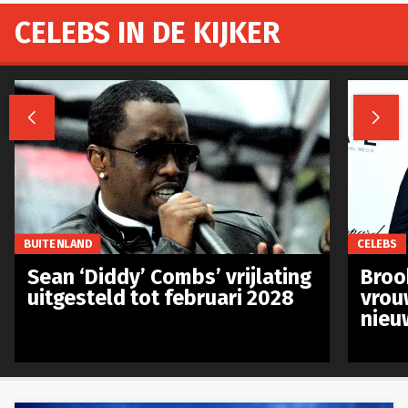
CELEBS IN DE KIJKER


BUITENLAND
CELEBS
Sean ‘Diddy’ Combs’ vrijlating
Broo
uitgesteld tot februari 2028
vrou
nieu