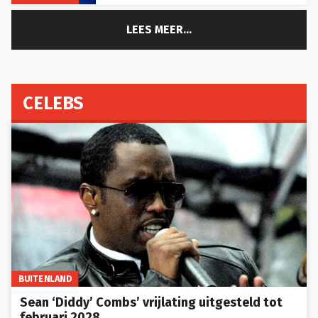
LEES MEER...
CELEBS
BUITENLAND
Sean ‘Diddy’ Combs’ vrijlating uitgesteld tot
februari 2028