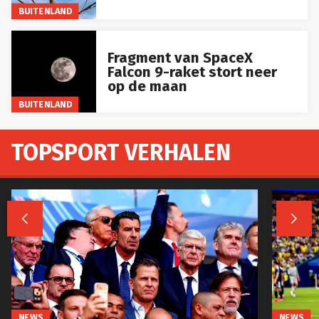
BUITENLAND
Fragment van SpaceX
Falcon 9-raket stort neer
op de maan
BUITENLAND
TOPSPORT VERHALEN


NEWS
NEWS