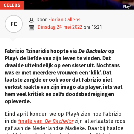
CELEBS
Play4

door
Florian Callens
FC

dinsdag 24 mei 2022
15:21
om
Fabrizio Tzinaridis hoopte via
De Bachelor
op
Play4 de liefde van zijn leven te vinden. Dat
draaide uiteindelijk op een sisser uit. Nochtans
was er met meerdere vrouwen een ‘klik’. Dat
laatste zorgde er ook voor dat Fabrizio niet
verlost raakte van zijn imago als player, iets wat
hem veel kritiek en zelfs doodsbedreigingen
opleverde.
Eind april konden we op Play4 zien hoe Fabrizio
in de
finale van
De Bachelor
zijn allerlaatste roos
gaf aan de Nederlandse Madieke. Daarbij haalde