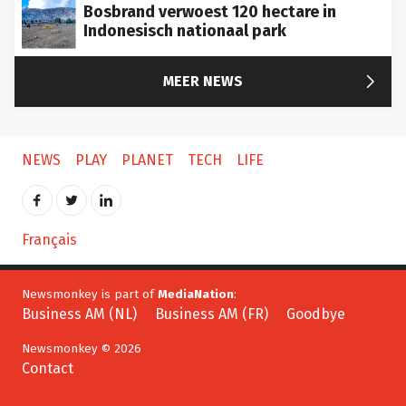
Bosbrand verwoest 120 hectare in
Indonesisch nationaal park

MEER NEWS
NEWS
PLAY
PLANET
TECH
LIFE
Français
Newsmonkey is part of
MediaNation
:
Business AM (NL)
Business AM (FR)
Goodbye
Newsmonkey © 2026
Contact