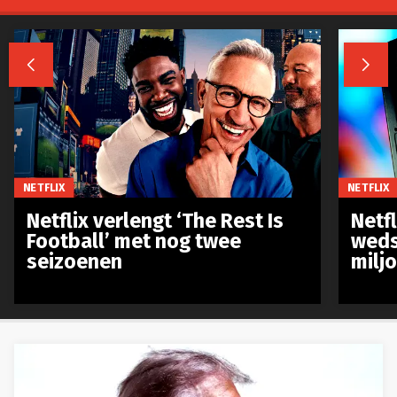


NETFLIX
NETFLIX
Netflix verlengt ‘The Rest Is
Netf
Football’ met nog twee
weds
seizoenen
milj