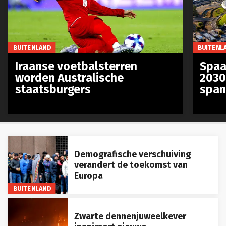
BUITENLAND
BUITENL
Iraanse voetbalsterren
Spaa
worden Australische
2030
staatsburgers
span
Demografische verschuiving
verandert de toekomst van
Europa
BUITENLAND
Zwarte dennenjuweelkever
inspireert nieuwe