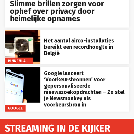
Slimme brillen zorgen voor
ophef over privacy door
heimelijke opnames
Het aantal airco-installaties
bereikt een recordhoogte in
België
BINNENLAND
Google lanceert
‘Voorkeursbronnen’ voor
gepersonaliseerde
nieuwszoekopdrachten – Zo stel
je Newsmonkey als
voorkeursbron in
GOOGLE
STREAMING IN DE KIJKER