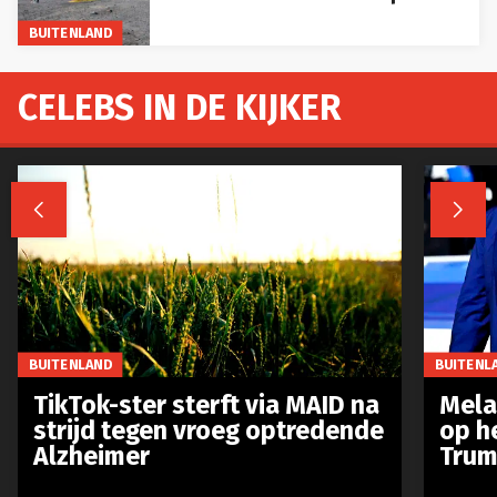
BUITENLAND
CELEBS IN DE KIJKER


BUITENLAND
BUITENL
TikTok-ster sterft via MAID na
Mela
strijd tegen vroeg optredende
op h
Alzheimer
Trum