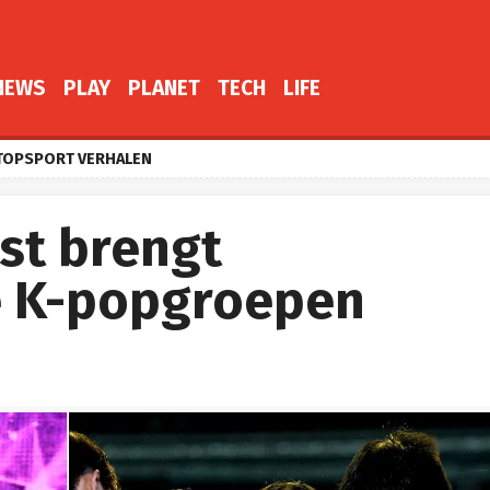
NEWS
PLAY
PLANET
TECH
LIFE
TOPSPORT VERHALEN
st brengt
e K-popgroepen