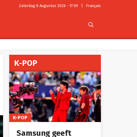
Zaterdag 8 Augustus 2026 - 17:09
|
Français

K-POP
K-POP
Samsung geeft