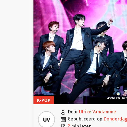
Astro en Hwa
K-POP

door
Ulrike Vandamme

UV
gepubliceerd op
donderdag

2
min lezen