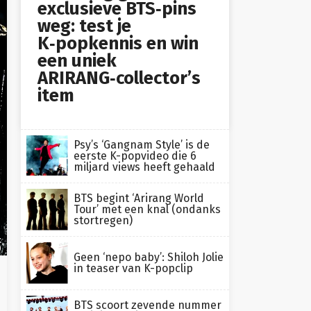
exclusieve BTS‑pins
weg: test je
K‑popkennis en win
een uniek
ARIRANG‑collector’s
item
Psy’s ‘Gangnam Style’ is de
eerste K-popvideo die 6
miljard views heeft gehaald
BTS begint ‘Arirang World
Tour’ met een knal (ondanks
stortregen)
k
)
Geen ‘nepo baby’: Shiloh Jolie
in teaser van K-popclip
BTS scoort zevende nummer