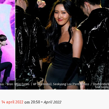
sa – Bron: More Forms / AP (via Isopix), Seokyong Lee/Penta Press / Shutterstoc
(via Isopix
 14 april 2022
20:50
•
April 2022
om