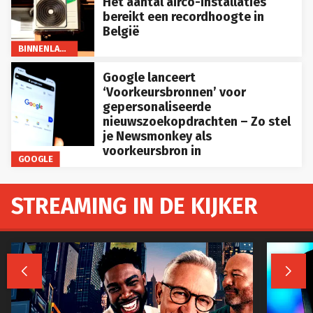
Het aantal airco-installaties
bereikt een recordhoogte in
België
BINNENLAND
Google lanceert
‘Voorkeursbronnen’ voor
gepersonaliseerde
nieuwszoekopdrachten – Zo stel
je Newsmonkey als
voorkeursbron in
GOOGLE
STREAMING IN DE KIJKER

