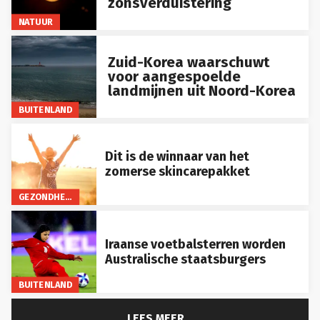
zonsverduistering
NATUUR
Zuid-Korea waarschuwt
voor aangespoelde
landmijnen uit Noord-Korea
BUITENLAND
Dit is de winnaar van het
zomerse skincarepakket
GEZONDHEID
Iraanse voetbalsterren worden
Australische staatsburgers
BUITENLAND
LEES MEER...