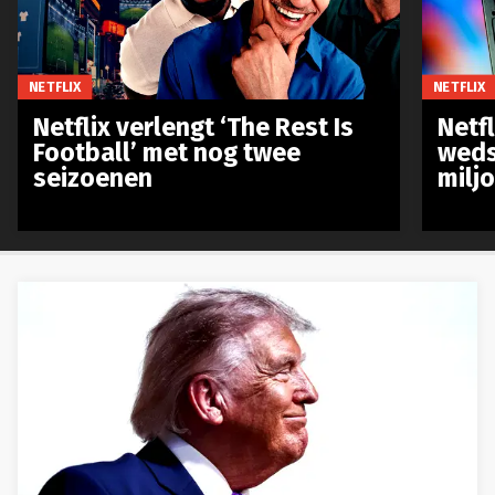
NETFLIX
NETFLIX
Netflix verlengt ‘The Rest Is
Netf
Football’ met nog twee
weds
seizoenen
milj