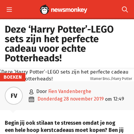


Deze ‘Harry Potter’-LEGO
sets zijn het perfecte
cadeau voor echte
Potterheads!
BOEKEN
Warner Bros./Harry Potter

door
Fien Vandenberghe
FV

donderdag 28 november 2019
12:49
om
Begin jij ook stilaan te stressen omdat je nog
een hele hoop kerstcadeaus moet kopen? Ben jij