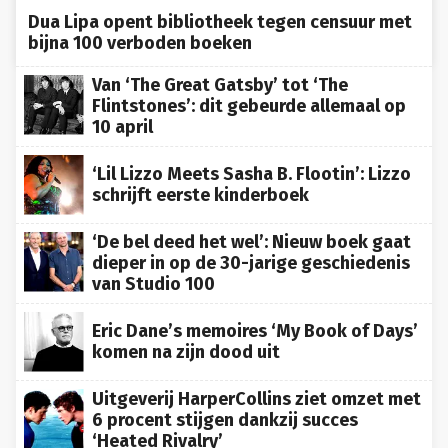
Dua Lipa opent bibliotheek tegen censuur met
bijna 100 verboden boeken
Van ‘The Great Gatsby’ tot ‘The
Flintstones’: dit gebeurde allemaal op
10 april
‘Lil Lizzo Meets Sasha B. Flootin’: Lizzo
schrijft eerste kinderboek
‘De bel deed het wel’: Nieuw boek gaat
dieper in op de 30-jarige geschiedenis
van Studio 100
Eric Dane’s memoires ‘My Book of Days’
komen na zijn dood uit
Uitgeverij HarperCollins ziet omzet met
6 procent stijgen dankzij succes
‘Heated Rivalry’