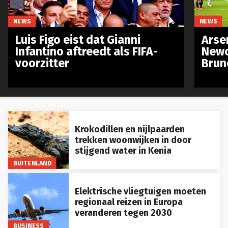
NEWS
NEWS
Luis Figo eist dat Gianni
Arse
Infantino aftreedt als FIFA-
Newc
voorzitter
Brun
Krokodillen en nijlpaarden
trekken woonwijken in door
stijgend water in Kenia
BUITENLAND
Elektrische vliegtuigen moeten
regionaal reizen in Europa
veranderen tegen 2030
BUSINESS