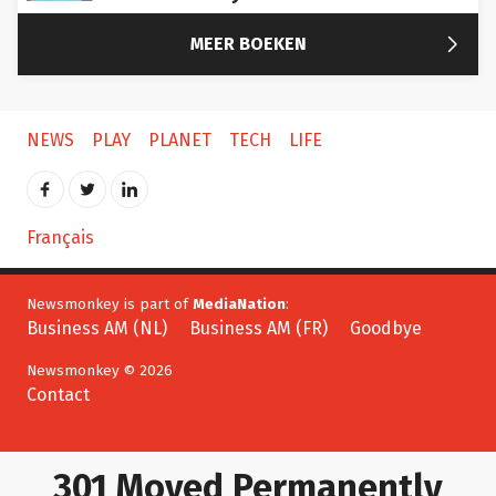

MEER BOEKEN
NEWS
PLAY
PLANET
TECH
LIFE
Français
Newsmonkey is part of
MediaNation
:
Business AM (NL)
Business AM (FR)
Goodbye
Newsmonkey © 2026
Contact
301 Moved Permanently