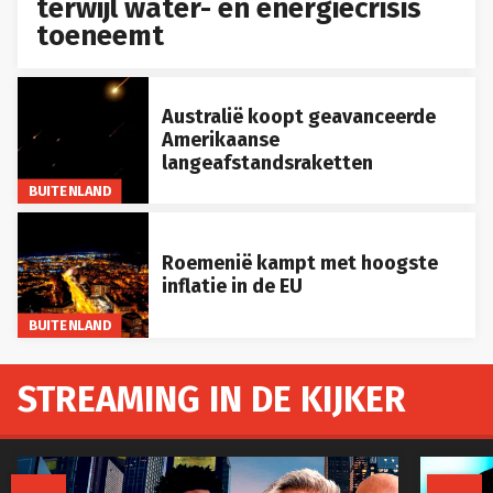
terwijl water- en energiecrisis
toeneemt
Australië koopt geavanceerde
Amerikaanse
langeafstandsraketten
BUITENLAND
Roemenië kampt met hoogste
inflatie in de EU
BUITENLAND
STREAMING IN DE KIJKER