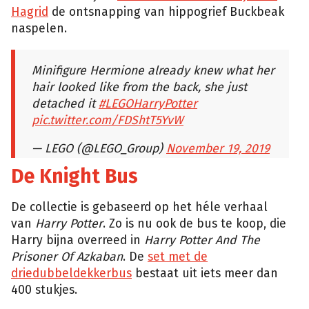
Hagrid
de ontsnapping van hippogrief Buckbeak
naspelen.
Minifigure Hermione already knew what her
hair looked like from the back, she just
detached it
#LEGOHarryPotter
pic.twitter.com/FDShtT5YvW
— LEGO (@LEGO_Group)
November 19, 2019
De Knight Bus
De collectie is gebaseerd op het héle verhaal
van
Harry Potter
. Zo is nu ook de bus te koop, die
Harry bijna overreed in
Harry Potter And The
Prisoner Of Azkaban
. De
set met de
driedubbeldekkerbus
bestaat uit iets meer dan
400 stukjes.