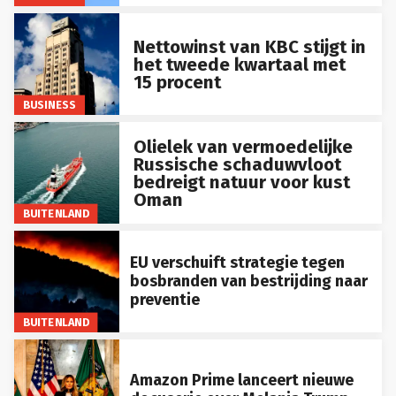
Nettowinst van KBC stijgt in
het tweede kwartaal met
15 procent
BUSINESS
Olielek van vermoedelijke
Russische schaduwvloot
bedreigt natuur voor kust
Oman
BUITENLAND
EU verschuift strategie tegen
bosbranden van bestrijding naar
preventie
BUITENLAND
Amazon Prime lanceert nieuwe
docuserie over Melania Trump