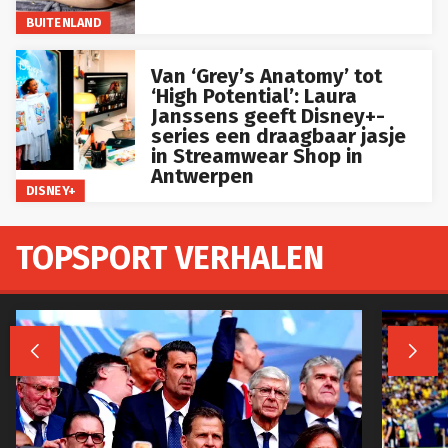
BUITENLAND
Van ‘Grey’s Anatomy’ tot
‘High Potential’: Laura
Janssens geeft Disney+-
series een draagbaar jasje
in Streamwear Shop in
Antwerpen
DISNEY+
TOPSPORT VERHALEN

