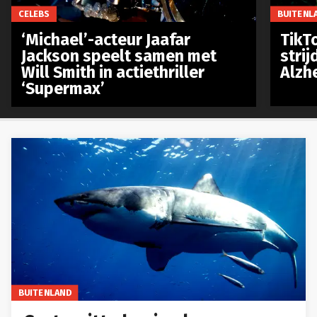
CELEBS
BUITENL
‘Michael’-acteur Jaafar
TikTo
Jackson speelt samen met
stri
Will Smith in actiethriller
Alzh
‘Supermax’
BUITENLAND