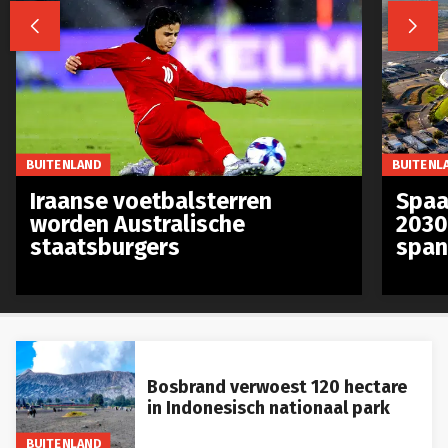


BUITENLAND
BUITENL
Iraanse voetbalsterren
Spaa
worden Australische
2030
staatsburgers
span
Bosbrand verwoest 120 hectare
in Indonesisch nationaal park
BUITENLAND