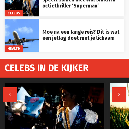
actiethriller ‘Supermax’
CELEBS
Moe na een lange reis? Dit is wat
een jetlag doet met je lichaam
HEALTH
CELEBS IN DE KIJKER

