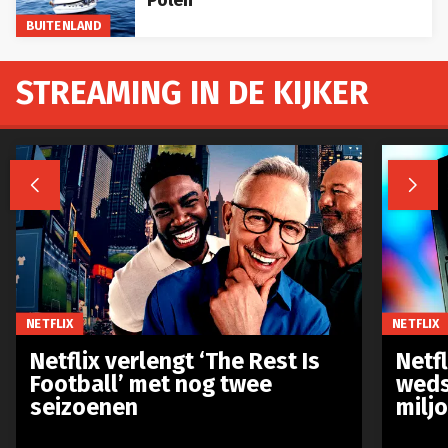
BUITENLAND
STREAMING IN DE KIJKER


NETFLIX
NETFLIX
Netflix verlengt ‘The Rest Is
Netf
Football’ met nog twee
weds
seizoenen
milj