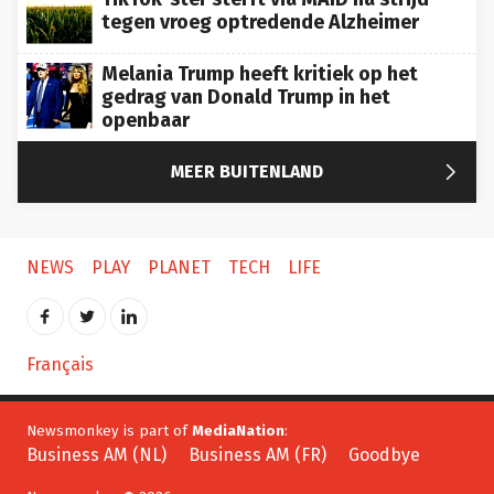
tegen vroeg optredende Alzheimer
Melania Trump heeft kritiek op het
gedrag van Donald Trump in het
openbaar

MEER BUITENLAND
NEWS
PLAY
PLANET
TECH
LIFE
Français
Newsmonkey is part of
MediaNation
:
Business AM (NL)
Business AM (FR)
Goodbye