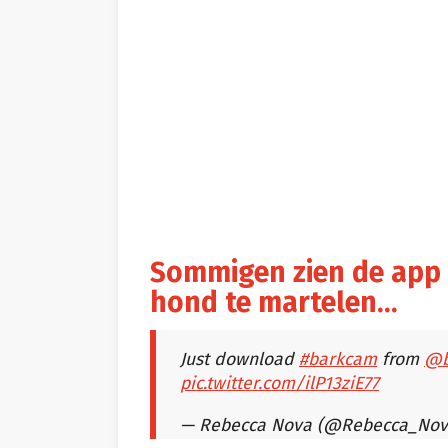
Sommigen zien de app 
hond te martelen…
Just download
#barkcam
from
@b
pic.twitter.com/ilP13ziE77
— Rebecca Nova (@Rebecca_No