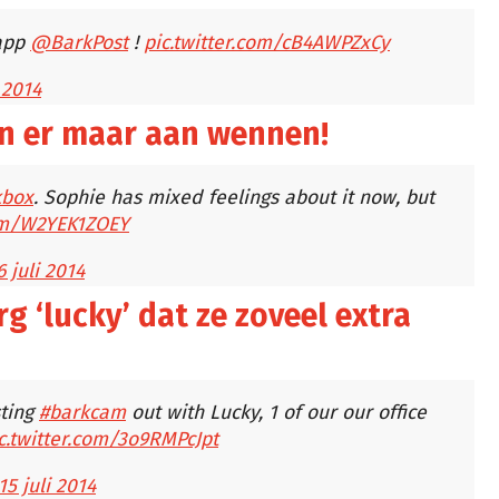
app
@BarkPost
!
pic.twitter.com/cB4AWPZxCy
i 2014
n er maar aan wennen!
box
. Sophie has mixed feelings about it now, but
com/W2YEK1ZOEY
6 juli 2014
rg ‘lucky’ dat ze zoveel extra
sting
#barkcam
out with Lucky, 1 of our our office
c.twitter.com/3o9RMPcJpt
15 juli 2014