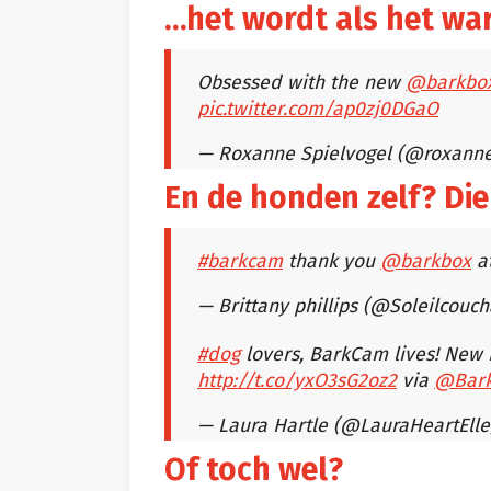
…het wordt als het war
Obsessed with the new
@barkbo
pic.twitter.com/ap0zj0DGaO
— Roxanne Spielvogel (@roxann
En de honden zelf? Die
#barkcam
thank you
@barkbox
at
— Brittany phillips (@Soleilcouc
#dog
lovers, BarkCam lives! New
http://t.co/yxO3sG2oz2
via
@Bark
— Laura Hartle (@LauraHeartEll
Of toch wel?