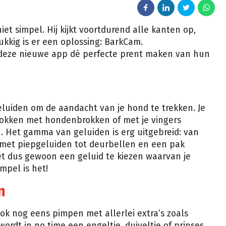
iet simpel. Hij kijkt voortdurend alle kanten op,
lukkig is er een oplossing: BarkCam.
deze nieuwe app dé perfecte prent maken van hun
geluiden om de aandacht van je hond te trekken. Je
 lokken met hondenbrokken of met je vingers
. Het gamma van geluiden is erg uitgebreid: van
met piepgeluiden tot deurbellen en een pak
 dus gewoon een geluid te kiezen waarvan je
mpel is het!
en
e ook nog eens pimpen met allerlei extra’s zoals
ordt in no time een engeltje, duiveltje of prinses.