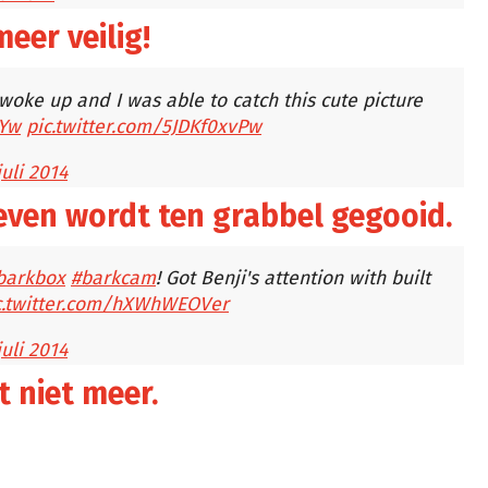
eer veilig!
ke up and I was able to catch this cute picture
QYw
pic.twitter.com/5JDKf0xvPw
juli 2014
even wordt ten grabbel gegooid.
arkbox
#barkcam
! Got Benji's attention with built
c.twitter.com/hXWhWEOVer
juli 2014
t niet meer.