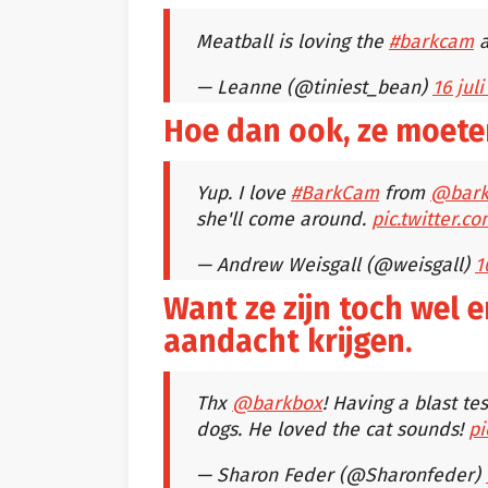
Meatball is loving the
#barkcam
— Leanne (@tiniest_bean)
16 jul
Hoe dan ook, ze moete
Yup. I love
#BarkCam
from
@bark
she'll come around.
pic.twitter.
— Andrew Weisgall (@weisgall)
1
Want ze zijn toch wel e
aandacht krijgen.
Thx
@barkbox
! Having a blast te
dogs. He loved the cat sounds!
pi
— Sharon Feder (@Sharonfeder)