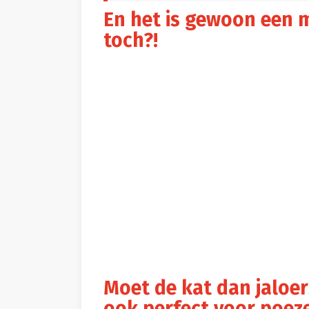
En het is gewoon een m
toch?!
Moet de kat dan jaloe
ook perfect voor poez