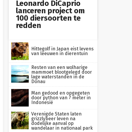
Leonardo DiCaprio
lanceren project om
100 diersoorten te
redden
Hittegolf in Japan eist levens
van leeuwen in dierentuin
Resten van een wolharige
mammoet blootgelegd door
lage waterstanden in de
Donau
Man gedood en opgegeten
door python van 7 meter in
Indonesië
Verenigde Staten laten
grizzlybeer leven na
dodelijke aanval op
wandelaar in nationaal park