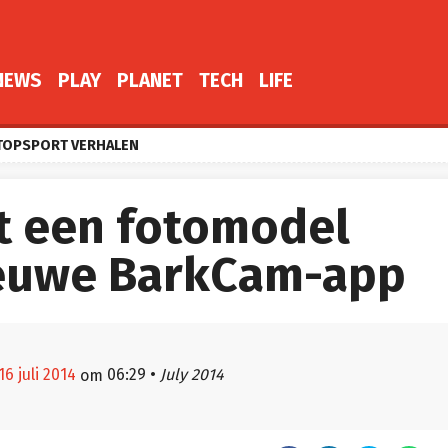
NEWS
PLAY
PLANET
TECH
LIFE
TOPSPORT VERHALEN
t een fotomodel
ieuwe BarkCam-app
6 juli 2014
06:29
•
July 2014
om