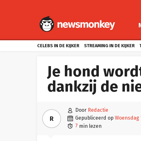
CELEBS IN DE KIJKER
STREAMING IN DE KIJKER
Je hond word
dankzij de n

door
Redactie

R
gepubliceerd op
woensdag 1

7
min lezen