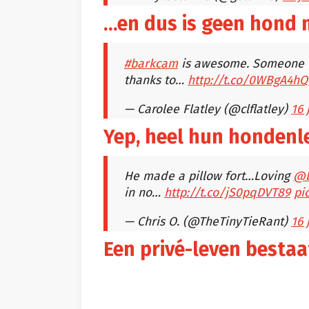
…en dus is geen hond m
#barkcam
is awesome. Someone wo
thanks to…
http://t.co/0WBgA4h
— Carolee Flatley (@clflatley)
16 
Yep, heel hun hondenl
He made a pillow fort…Loving
@b
in no…
http://t.co/jS0pqDVT89
pi
— Chris O. (@TheTinyTieRant)
16 
Een privé-leven bestaa