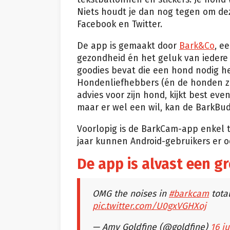
Niets houdt je dan nog tegen om de
Facebook en Twitter.
De app is gemaakt door
Bark&Co
, e
gezondheid én het geluk van iedere 
goodies bevat die een hond nodig hee
Hondenliefhebbers (én de honden zel
advies voor zijn hond, kijkt best ev
maar er wel een wil, kan de BarkB
Voorlopig is de BarkCam-app enkel t
jaar kunnen Android-gebruikers er 
De app is alvast een g
OMG the noises in
#barkcam
total
pic.twitter.com/U0gxVGHXoj
— Amy Goldfine (@goldfine)
16 ju