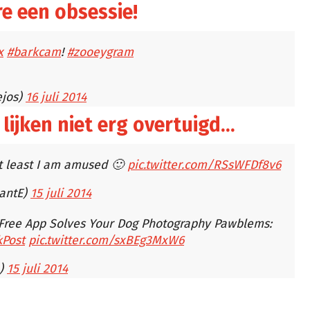
e een obsessie!
x
#barkcam
!
#zooeygram
ejos)
16 juli 2014
 lijken niet erg overtuigd…
 least I am amused 🙂
pic.twitter.com/RSsWFDf8v6
hantE)
15 juli 2014
 Free App Solves Your Dog Photography Pawblems:
Post
pic.twitter.com/sxBEg3MxW6
e)
15 juli 2014