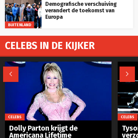
Demografische verschuiving
verandert de toekomst van
Europa
BUITENLAND
CELEBS IN DE KIJKER


CELEBS
CELEBS
Dolly Parton krijgt de
Tyso
Americana Lifetime
verz