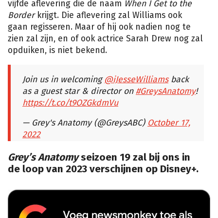
vijfde aflevering die de naam
When I Get to the
Border
krijgt. Die aflevering zal Williams ook
gaan regisseren. Maar of hij ook nadien nog te
zien zal zijn, en of ook actrice Sarah Drew nog zal
opduiken, is niet bekend.
Join us in welcoming
@iJesseWilliams
back
as a guest star & director on
#GreysAnatomy
!
https://t.co/t9OZGkdmVu
— Grey's Anatomy (@GreysABC)
October 17,
2022
Grey’s Anatomy
seizoen 19 zal bij ons in
de loop van 2023 verschijnen op Disney+.