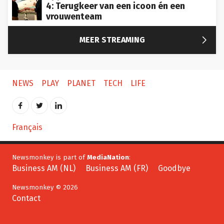
4: Terugkeer van een icoon én een
vrouwenteam

MEER STREAMING
NEWS
PLAY
PLANET
TECH
LIFE
Français
Newsmonkey is part of
MediaNation
:
Business AM (NL)
Business AM (FR)
Goodbye
Newsmonkey © 2026
Contact