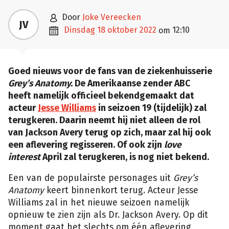

door
Joke Vereecken
JV

dinsdag 18 oktober 2022
12:10
om
Goed nieuws voor de fans van de ziekenhuisserie
Grey’s Anatomy.
De Amerikaanse zender ABC
heeft namelijk officieel bekendgemaakt dat
acteur
Jesse Williams
in seizoen 19 (tijdelijk) zal
terugkeren. Daarin neemt hij niet alleen de rol
van Jackson Avery terug op zich, maar zal hij ook
een aflevering regisseren. Of ook zijn
love
interest
April zal terugkeren, is nog niet bekend.
Een van de populairste personages uit
Grey’s
Anatomy
keert binnenkort terug. Acteur Jesse
Williams zal in het nieuwe seizoen namelijk
opnieuw te zien zijn als Dr. Jackson Avery. Op dit
moment gaat het slechts om één aflevering,