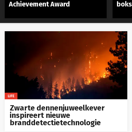
Achievement Award
boks
LIFE
Zwarte dennenjuweelkever
inspireert nieuwe
branddetectietechnologie