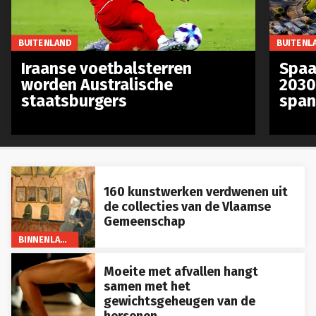
BUITENLAND
BUITENL
Iraanse voetbalsterren
Spaa
worden Australische
2030
staatsburgers
span
160 kunstwerken verdwenen uit
de collecties van de Vlaamse
Gemeenschap
BINNENLAND
Moeite met afvallen hangt
samen met het
gewichtsgeheugen van de
hersenen