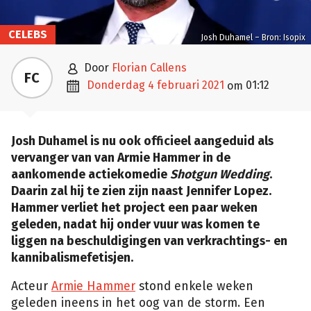
CELEBS
Josh Duhamel – Bron: Isopix

door
Florian Callens
FC

donderdag 4 februari 2021
01:12
om
Josh Duhamel is nu ook officieel aangeduid als
vervanger van van Armie Hammer in de
aankomende actiekomedie
Shotgun Wedding
.
Daarin zal hij te zien zijn naast Jennifer Lopez.
Hammer verliet het project een paar weken
geleden, nadat hij onder vuur was komen te
liggen na beschuldigingen van verkrachtings- en
kannibalismefetisjen.
Acteur
Armie Hammer
stond enkele weken
geleden ineens in het oog van de storm. Een