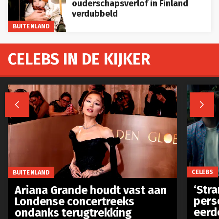
ouderschapsverlof in Finland
verdubbeld
BUITENLAND
CELEBS IN DE KIJKER


CELEBS
BUITENLAND
‘Stra
Ariana Grande houdt vast aan
pers
Londense concertreeks
eerd
ondanks terugtrekking