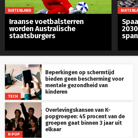
BUITENLAND
BUITENL
Iraanse voetbalsterren
Spaa
worden Australische
2030
staatsburgers
span
Beperkingen op schermtijd
bieden geen bescherming voor
mentale gezondheid van
kinderen
TECH
Overlevingskansen van K-
popgroepen: 45 procent van de
groepen gaat binnen 3 jaar uit
elkaar
K-POP