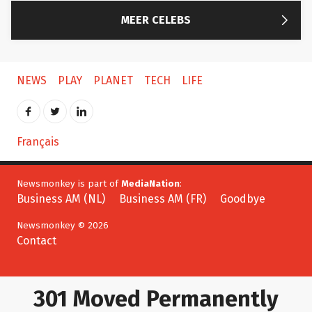

MEER CELEBS
NEWS
PLAY
PLANET
TECH
LIFE
Français
Newsmonkey is part of
MediaNation
:
Business AM (NL)
Business AM (FR)
Goodbye
Newsmonkey © 2026
Contact
301 Moved Permanently