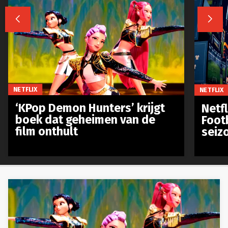


NETFLIX
NETFLIX
‘KPop Demon Hunters’ krijgt
Netfl
boek dat geheimen van de
Foot
film onthult
seiz