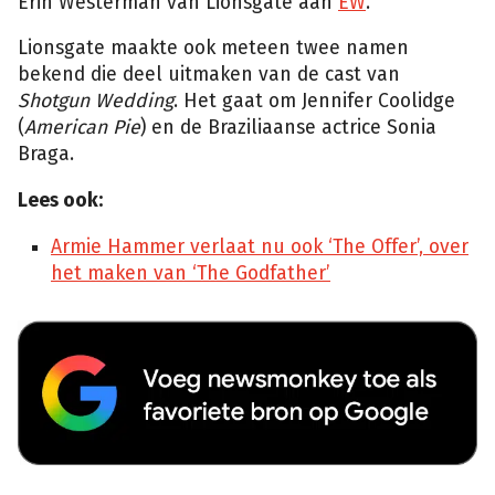
Erin Westerman van Lionsgate aan
EW
.
Lionsgate maakte ook meteen twee namen
bekend die deel uitmaken van de cast van
Shotgun Wedding
. Het gaat om Jennifer Coolidge
(
American Pie
) en de Braziliaanse actrice Sonia
Braga.
Lees ook:
Armie Hammer verlaat nu ook ‘The Offer’, over
het maken van ‘The Godfather’