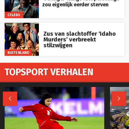
zou eigenlijk eerder sterven
CELEBS
Zus van slachtoffer ‘Idaho
Murders’ verbreekt
stilzwijgen
BUITENLAND
TOPSPORT VERHALEN

