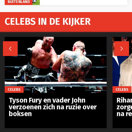
BUITENLAND
CELEBS IN DE KIJKER


CELEBS
CELEBS
Tyson Fury en vader John
Riha
verzoenen zich na ruzie over
zorg
boksen
na r