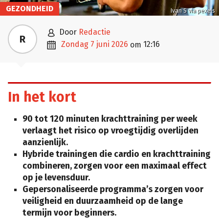
GEZONDHEID
Ivan S via pexels

door
Redactie
R

zondag 7 juni 2026
12:16
om
In het kort
90 tot 120 minuten krachttraining per week
verlaagt het risico op vroegtijdig overlijden
aanzienlijk.
Hybride trainingen die cardio en krachttraining
combineren, zorgen voor een maximaal effect
op je levensduur.
Gepersonaliseerde programma’s zorgen voor
veiligheid en duurzaamheid op de lange
termijn voor beginners.