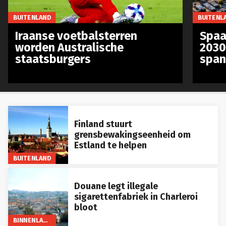
BUITENLAND
BUITENL
Iraanse voetbalsterren
Spaa
worden Australische
2030
staatsburgers
span
Finland stuurt
grensbewakingseenheid om
Estland te helpen
BUITENLAND
Douane legt illegale
sigarettenfabriek in Charleroi
bloot
BINNENLAND