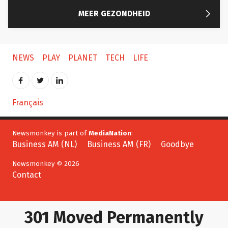

MEER GEZONDHEID
NEWS
PLAY
PLANET
TECH
LIFE
Français
Newsmonkey is part of
MediaNation
:
Business AM (NL)
Business AM (FR)
Goodbye
Newsmonkey © 2026
Contact
301 Moved Permanently