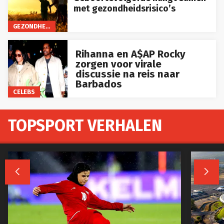
met gezondheidsrisico’s
GEZONDHEID
Rihanna en A$AP Rocky
zorgen voor virale
discussie na reis naar
Barbados
CELEBS
TOPSPORT VERHALEN

