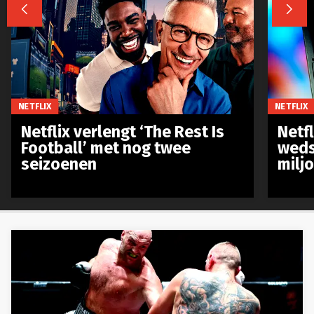


NETFLIX
NETFLIX
Netflix verlengt ‘The Rest Is
Netf
Football’ met nog twee
weds
seizoenen
milj