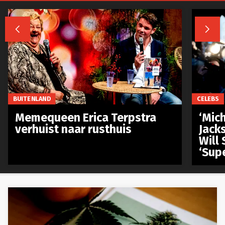


BUITENLAND
CELEBS
Memequeen Erica Terpstra
‘Mich
verhuist naar rusthuis
Jack
Will 
‘Sup