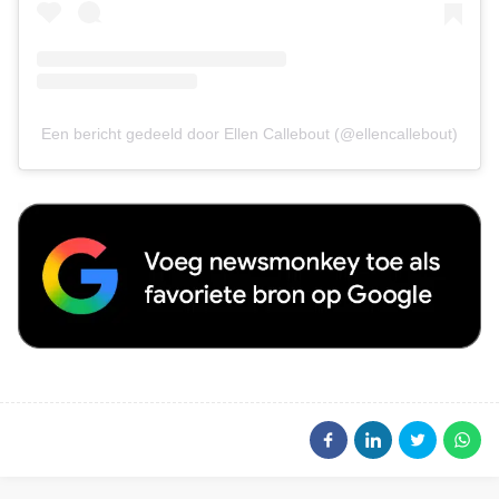
Een bericht gedeeld door Ellen Callebout (@ellencallebout)