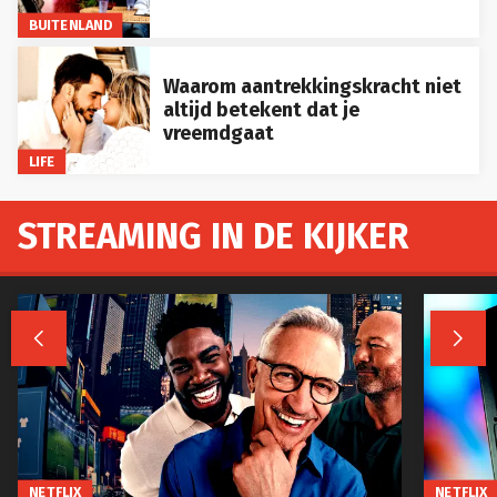
BUITENLAND
Waarom aantrekkingskracht niet
altijd betekent dat je
vreemdgaat
LIFE
STREAMING IN DE KIJKER


NETFLIX
NETFLIX