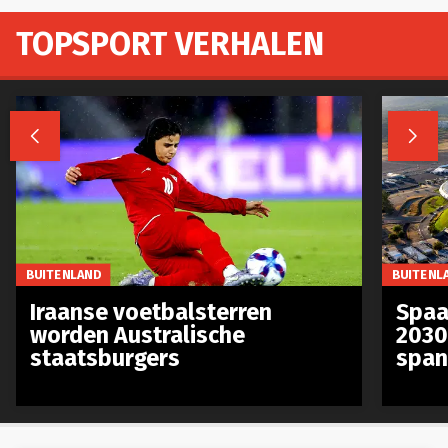
TOPSPORT VERHALEN


BUITENLAND
BUITENL
Iraanse voetbalsterren
Spaa
worden Australische
2030
staatsburgers
span