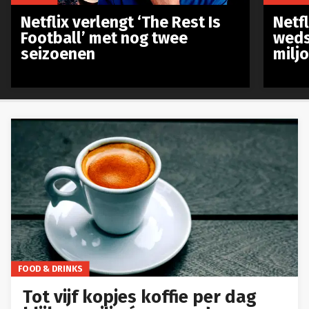
Netflix verlengt ‘The Rest Is
Netf
Football’ met nog twee
weds
seizoenen
milj
FOOD & DRINKS
Tot vijf kopjes koffie per dag