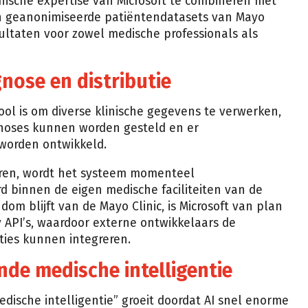
nische expertise van Microsoft te combineren met
 en geanonimiseerde patiëntendatasets van Mayo
sultaten voor zowel medische professionals als
nose en distributie
ool is om diverse klinische gegevens te verwerken,
noses kunnen worden gesteld en er
orden ontwikkeld.
deren, wordt het systeem momenteel
 binnen de eigen medische faciliteiten van de
om blijft van de Mayo Clinic, is Microsoft van plan
y API’s, waardoor externe ontwikkelaars de
ties kunnen integreren.
nde medische intelligentie
ische intelligentie” groeit doordat AI snel enorme