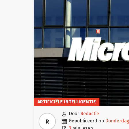
ARTIFICIËLE INTELLIGENTIE

door
Redactie

R
gepubliceerd op
donderdag

3
min lezen