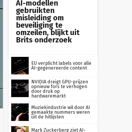
AI-modellen
gebruikten
misleiding om
beveiliging te
omzeilen, blijkt uit
Brits onderzoek
EU verplicht labels voor alle
AI-gegenereerde content
NVIDIA dreigt GPU-prijzen
opnieuw fors te verhogen
door druk op
hardwaremarkt
n
Muziekindustrie wil door AI
gemaakte nummers weren
uit de hitlijsten
Mark Zuckerberg ziet AI-