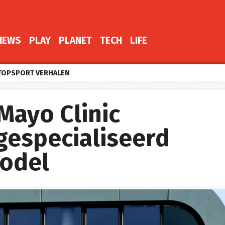
NEWS
PLAY
PLANET
TECH
LIFE
TOPSPORT VERHALEN
Mayo Clinic
gespecialiseerd
odel