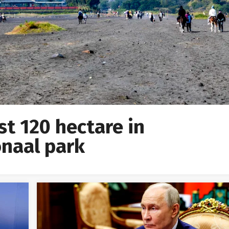
t 120 hectare in
onaal park