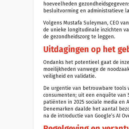
hoeveelheden gezondheidsgegevens 
besluitvorming en administratieve l
Volgens Mustafa Suleyman, CEO van 
de unieke longitudinale inzichten v
de gezondheidszorg te leggen.
Uitdagingen op het geb
Ondanks het potentieel gaat de inz
moeilijkheden vanwege de noodzaak v
veiligheid en validatie.
De urgentie van betrouwbare tools 
consumenten; uit een enquête van S
patiënten in 2025 sociale media en 
Denemarken daalde het aantal bezoe
na de introductie van Google’s AI Ov
Regelgeving en verantw