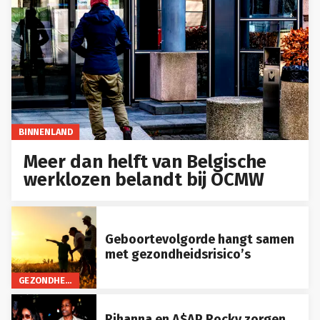
BINNENLAND
Meer dan helft van Belgische
werklozen belandt bij OCMW
Geboortevolgorde hangt samen
met gezondheidsrisico’s
GEZONDHEID
Rihanna en A$AP Rocky zorgen