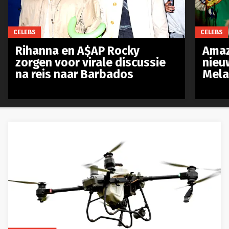
CELEBS
CELEBS
Rihanna en A$AP Rocky
Amaz
zorgen voor virale discussie
nieu
na reis naar Barbados
Mela