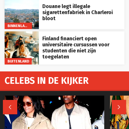
Douane legt illegale
sigarettenfabriek in Charleroi
bloot
BINNENLAND
Finland financiert open
universitaire cursussen voor
studenten die niet zijn
toegelaten
BUITENLAND
CELEBS IN DE KIJKER

