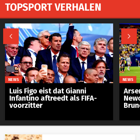
TOPSPORT VERHALEN


NEWS
NEWS
Luis Figo eist dat Gianni
Arse
Infantino aftreedt als FIFA-
Newc
voorzitter
Brun