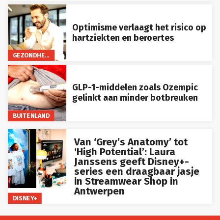
Optimisme verlaagt het risico op
hartziekten en beroertes
GEZONDHEID
GLP-1-middelen zoals Ozempic
gelinkt aan minder botbreuken
BUITENLAND
Van ‘Grey’s Anatomy’ tot
‘High Potential’: Laura
Janssens geeft Disney+-
series een draagbaar jasje
in Streamwear Shop in
Antwerpen
DISNEY+