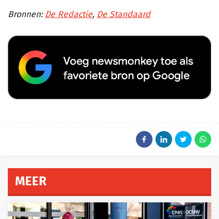
Bronnen:
De Redactie
,
De Standaard
MEER