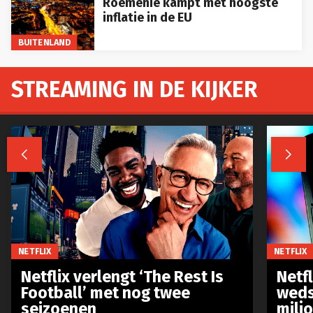
Roemenië kampt met hoogste
inflatie in de EU
BUITENLAND
STREAMING IN DE KIJKER


NETFLIX
NETFLIX
Netflix verlengt ‘The Rest Is
Netf
Football’ met nog twee
weds
seizoenen
milj