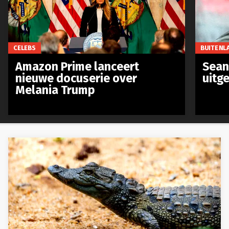
CELEBS
BUITENL
Amazon Prime lanceert
Sean 
nieuwe docuserie over
uitg
Melania Trump