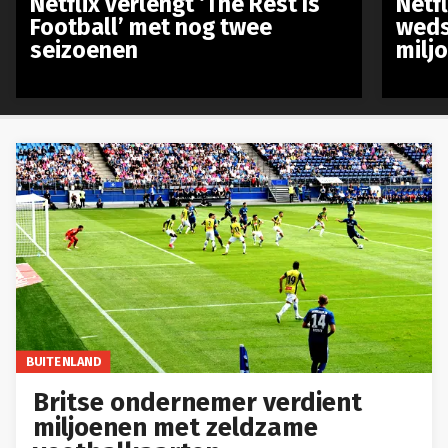
Netflix verlengt ‘The Rest Is
Netf
Football’ met nog twee
weds
seizoenen
milj
BUITENLAND
Britse ondernemer verdient
miljoenen met zeldzame