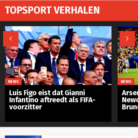
TOPSPORT VERHALEN


NEWS
NEWS
Luis Figo eist dat Gianni
Arse
Infantino aftreedt als FIFA-
Newc
voorzitter
Brun