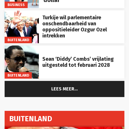
dollar
BUSINESS
Turkije wil parlementaire
onschendbaarheid van
oppositieleider Ozgur Ozel
intrekken
BUITENLAND
Sean ‘Diddy’ Combs’ vrijlating
uitgesteld tot februari 2028
BUITENLAND
LEES MEER...
BUITENLAND