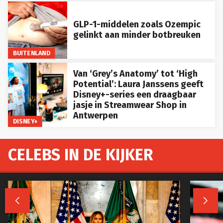
GLP-1-middelen zoals Ozempic
gelinkt aan minder botbreuken
BUITENLAND
Van ‘Grey’s Anatomy’ tot ‘High
Potential’: Laura Janssens geeft
Disney+-series een draagbaar
jasje in Streamwear Shop in
Antwerpen
DISNEY+
CELEBS IN DE KIJKER

