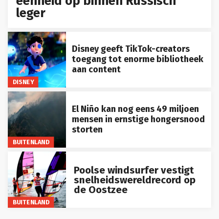
eenheid op binnen Russisch
leger
Disney geeft TikTok-creators
toegang tot enorme bibliotheek
aan content
DISNEY
El Niño kan nog eens 49 miljoen
mensen in ernstige hongersnood
storten
BUITENLAND
Poolse windsurfer vestigt
snelheidswereldrecord op
de Oostzee
BUITENLAND