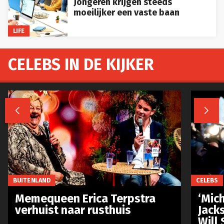
Jongeren krijgen steeds
moeilijker een vaste baan
LIFE
CELEBS IN DE KIJKER


BUITENLAND
CELEBS
Memequeen Erica Terpstra
‘Mich
verhuist naar rusthuis
Jack
Will 