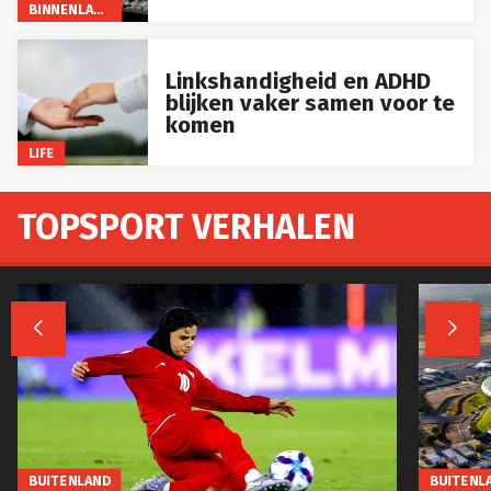
BINNENLAND
Linkshandigheid en ADHD
blijken vaker samen voor te
komen
LIFE
TOPSPORT VERHALEN


BUITENLAND
BUITENL