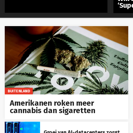
‘Sup
BUITENLAND
Amerikanen roken meer
cannabis dan sigaretten
Groei van AI-datacenters zorgt