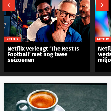


NETFLIX
NETFLIX
Netflix verlengt ‘The Rest Is
Netf
Football’ met nog twee
weds
seizoenen
milj