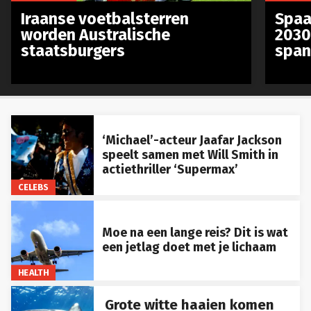
Iraanse voetbalsterren
Spaa
worden Australische
2030
staatsburgers
span
‘Michael’-acteur Jaafar Jackson
speelt samen met Will Smith in
actiethriller ‘Supermax’
CELEBS
Moe na een lange reis? Dit is wat
een jetlag doet met je lichaam
HEALTH
Grote witte haaien komen