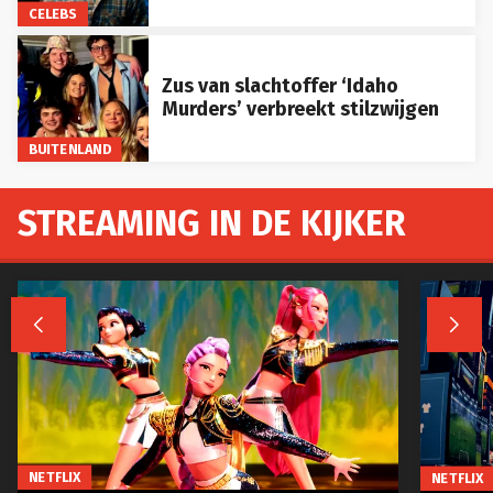
CELEBS
Zus van slachtoffer ‘Idaho
Murders’ verbreekt stilzwijgen
BUITENLAND
STREAMING IN DE KIJKER


NETFLIX
NETFLIX