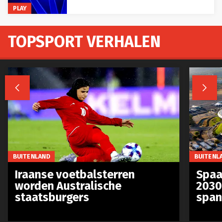
PLAY
TOPSPORT VERHALEN


BUITENLAND
BUITENL
Iraanse voetbalsterren
Spaa
worden Australische
2030
staatsburgers
span