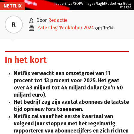
Jaque Silva/SOPA Images/LightRocket via Getty
NETFLIX
Images

door
Redactie
R

zaterdag 19 oktober 2024
16:14
om
In het kort
Netflix verwacht een omzetgroei van 11
procent tot 13 procent voor 2025. Het gaat
over 43 miljard tot 44 miljard dollar (zo’n 40
miljard euro).
Het bedrijf zag zijn aantal abonnees de laatste
tijd opnieuw fors toenemen.
Netflix zal vanaf het eerste kwartaal van
volgend jaar stoppen met het regelmatig
rapporteren van abonneecijfers en zich richten