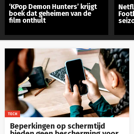
‘KPop Demon Hunters’ krijgt
Netfl
boek dat geheimen van de
Foot
film onthult
seiz
TECH
Beperkingen op schermtijd
bieden geen bescherming voor