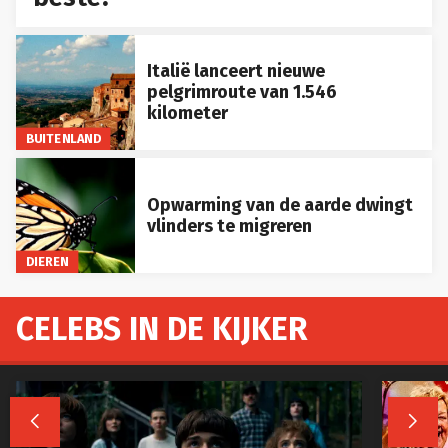
Italië lanceert nieuwe
pelgrimroute van 1.546
kilometer
BUITENLAND
Opwarming van de aarde dwingt
vlinders te migreren
DIEREN
CELEBS IN DE KIJKER

