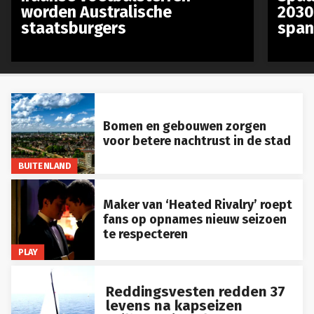
worden Australische
2030
staatsburgers
span
Bomen en gebouwen zorgen
voor betere nachtrust in de stad
BUITENLAND
Maker van ‘Heated Rivalry’ roept
fans op opnames nieuw seizoen
te respecteren
PLAY
Reddingsvesten redden 37
levens na kapseizen