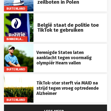
zeilboten in Polen
BUITENLAND
België staat de politie toe
TikTok te gebruiken
BINNENLAND
Verenigde Staten laten
aanklacht tegen voormalig
olympiër Hearn vallen
BUITENLAND
TikTok-ster sterft via MAID na
strijd tegen vroeg optredende
Alzheimer
BUITENLAND
LEES MEER...