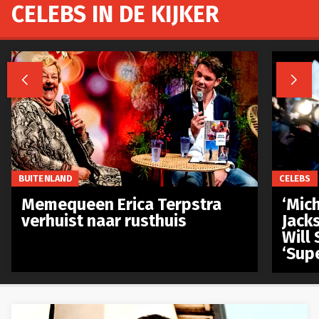
CELEBS IN DE KIJKER


BUITENLAND
CELEBS
Memequeen Erica Terpstra
‘Mich
verhuist naar rusthuis
Jack
Will 
‘Sup