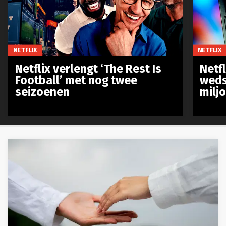
NETFLIX
NETFLIX
Netflix verlengt ‘The Rest Is
Netf
Football’ met nog twee
weds
seizoenen
milj