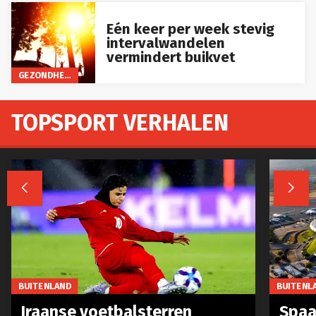
Eén keer per week stevig
intervalwandelen
vermindert buikvet
GEZONDHEID
TOPSPORT VERHALEN


BUITENLAND
BUITENL
Iraanse voetbalsterren
Spaa