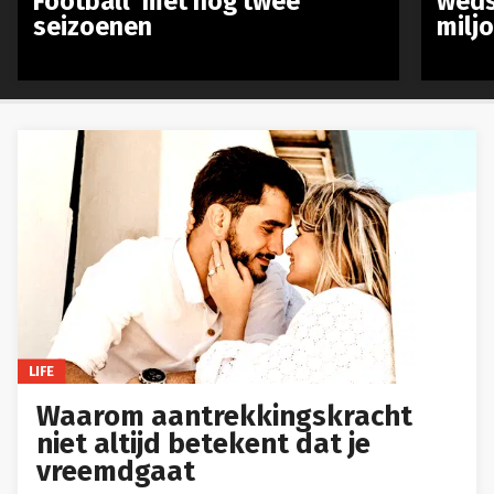
Football’ met nog twee
weds
seizoenen
milj
LIFE
Waarom aantrekkingskracht
niet altijd betekent dat je
vreemdgaat