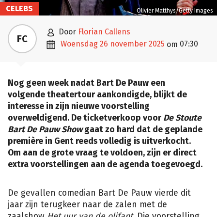
CELEBS
Olivier Matthys/Getty Images

door
Florian Callens
FC

woensdag 26 november 2025
07:30
om
Nog geen week nadat Bart De Pauw een
volgende theatertour aankondigde, blijkt de
interesse in zijn nieuwe voorstelling
overweldigend. De ticketverkoop voor
De Stoute
Bart De Pauw Show
gaat zo hard dat de geplande
première in Gent reeds volledig is uitverkocht.
Om aan de grote vraag te voldoen, zijn er direct
extra voorstellingen aan de agenda toegevoegd.
De gevallen comedian Bart De Pauw vierde dit
jaar zijn terugkeer naar de zalen met de
zaalshow
Het uur van de olifant
. Die voorstelling