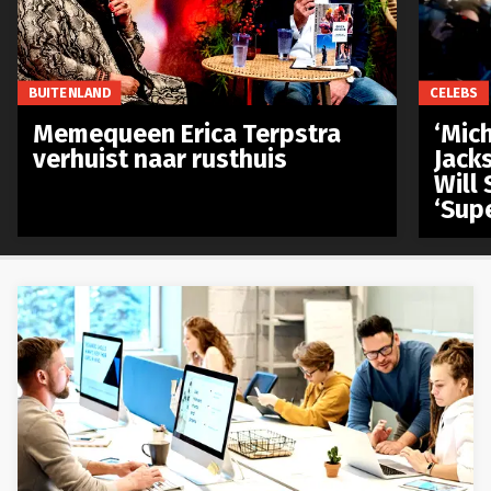
BUITENLAND
CELEBS
Memequeen Erica Terpstra
‘Mich
verhuist naar rusthuis
Jack
Will 
‘Sup