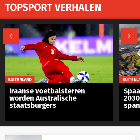
TOPSPORT VERHALEN


BUITENLAND
BUITENL
Iraanse voetbalsterren
Spaa
worden Australische
2030
staatsburgers
span