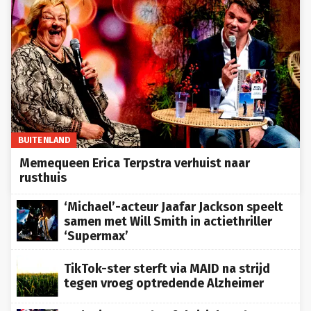
BUITENLAND
Memequeen Erica Terpstra verhuist naar
rusthuis
‘Michael’-acteur Jaafar Jackson speelt
samen met Will Smith in actiethriller
‘Supermax’
TikTok-ster sterft via MAID na strijd
tegen vroeg optredende Alzheimer