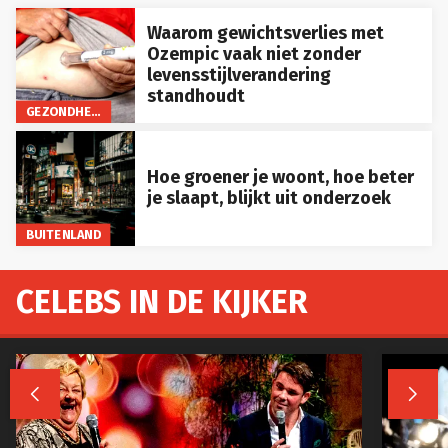
Waarom gewichtsverlies met
Ozempic vaak niet zonder
levensstijlverandering
standhoudt
GEZONDHEID
Hoe groener je woont, hoe beter
je slaapt, blijkt uit onderzoek
BUITENLAND
CELEBS IN DE KIJKER

