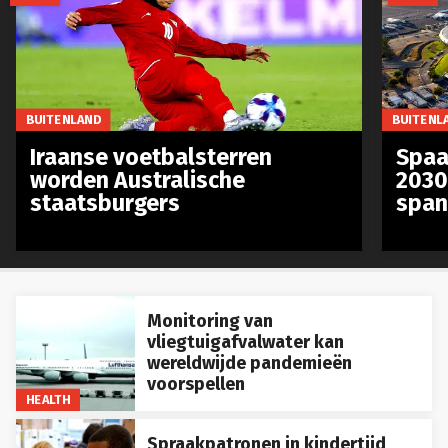
BUITENLAND
BUITENL
Iraanse voetbalsterren
Spaa
worden Australische
2030
staatsburgers
span
Monitoring van
vliegtuigafvalwater kan
wereldwijde pandemieën
voorspellen
HEALTH
Spraakpatronen in kindertijd