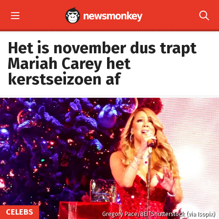


Het is november dus trapt
Mariah Carey het
kerstseizoen af
CELEBS
Gregory Pace/BEI/Shutterstock (via Isopix)