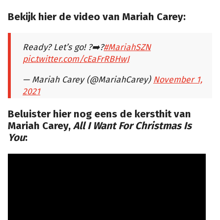
Bekijk hier de video van Mariah Carey:
Ready? Let’s go! ?➡️?
#MariahSZN
pic.twitter.com/cEaFrRBHwJ
— Mariah Carey (@MariahCarey)
November 1,
2021
Beluister hier nog eens de kersthit van
Mariah Carey,
All I Want For Christmas Is
You
: