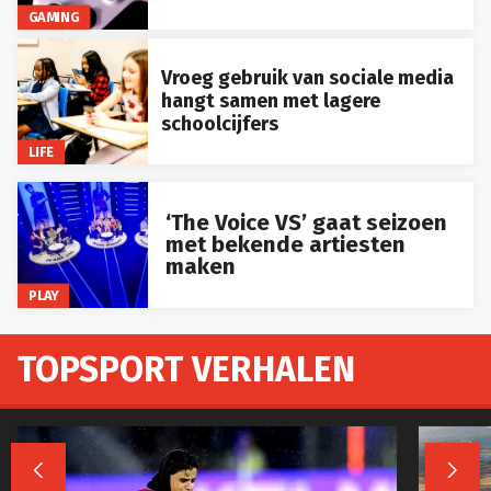
GAMING
Vroeg gebruik van sociale media
hangt samen met lagere
schoolcijfers
LIFE
‘The Voice VS’ gaat seizoen
met bekende artiesten
maken
PLAY
TOPSPORT VERHALEN

