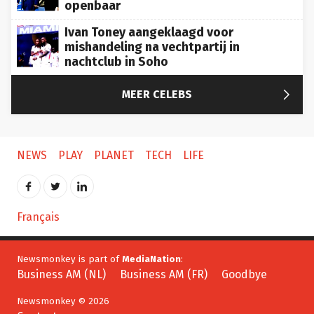
Ivan Toney aangeklaagd voor
mishandeling na vechtpartij in
nachtclub in Soho

MEER CELEBS
NEWS
PLAY
PLANET
TECH
LIFE
Français
Newsmonkey is part of
MediaNation
:
Business AM (NL)
Business AM (FR)
Goodbye
Newsmonkey © 2026
Contact