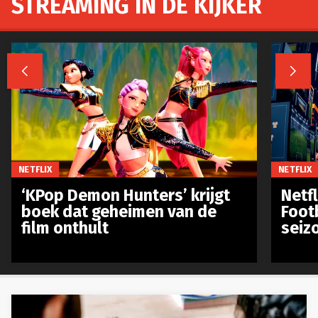
STREAMING IN DE KIJKER


NETFLIX
NETFLIX
‘KPop Demon Hunters’ krijgt
Netfl
boek dat geheimen van de
Foot
film onthult
seiz