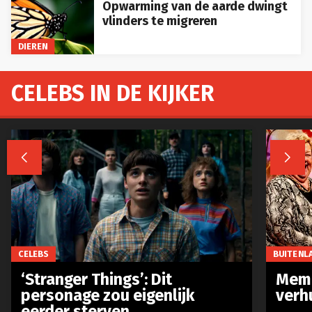
Opwarming van de aarde dwingt
vlinders te migreren
DIEREN
CELEBS IN DE KIJKER


CELEBS
BUITENL
‘Stranger Things’: Dit
Meme
personage zou eigenlijk
verh
eerder sterven