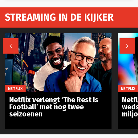
STREAMING IN DE KIJKER


NETFLIX
NETFLIX
Netflix verlengt ‘The Rest Is
Netf
Football’ met nog twee
weds
seizoenen
milj