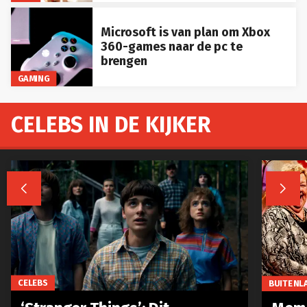
Microsoft is van plan om Xbox
360-games naar de pc te
brengen
GAMING
CELEBS IN DE KIJKER


CELEBS
BUITENL