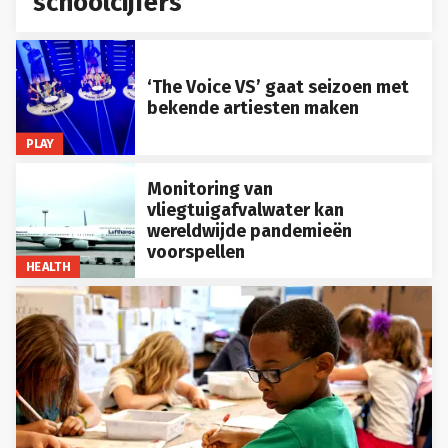
schoolcijfers
‘The Voice VS’ gaat seizoen met
bekende artiesten maken
PLAY
Monitoring van
vliegtuigafvalwater kan
wereldwijde pandemieën
voorspellen
HEALTH