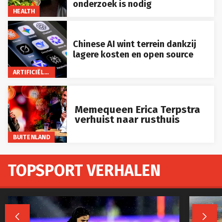
onderzoek is nodig
HEALTH
Chinese AI wint terrein dankzij
lagere kosten en open source
ARTIFICIËLE INTELLIGENTIE
Memequeen Erica Terpstra
verhuist naar rusthuis
BUITENLAND
TOPSPORT VERHALEN

