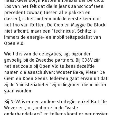
naast Gwendolyn Rutten en Alexander De Croo.
Los van het feit dat die in jeans aanschoof (een
precedent zowaar, tussen alle pakken en
dassen), is het meteen ook de eerste keer dan
het trio van Rutten, De Croo en Maggie De Block
niet afkomt, maar een “technicus”. Schiltz is
immers de energie- en mobiliteitspecialist van
Open Vld.
Wie lid is van de delegaties, ligt bijzonder
gevoelig bij de Zweedse partners. Bij CD&V zijn
het net zoals bij Open Vld telkens dezelfde
namen die aanschuiven: Wouter Beke, Pieter De
Crem en Koen Geens. Iedereen gaat ervan uit dat
zij de ‘ministeriabelen’ zijn: diegenen die minister
gaan worden.
Bij N-VA is er een andere strategie: enkel Bart De
Wever en Jan Jambon zijn de “vaste
onderhandelaars” en telkens komt er per dossier