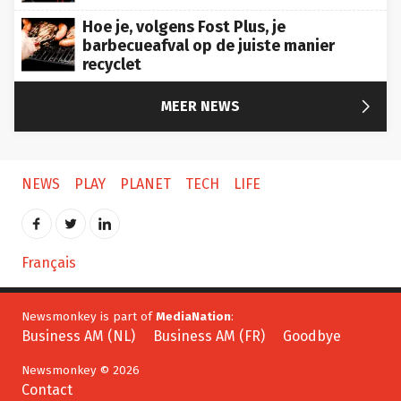
Hoe je, volgens Fost Plus, je
barbecueafval op de juiste manier
recyclet

MEER NEWS
NEWS
PLAY
PLANET
TECH
LIFE
Français
Newsmonkey is part of
MediaNation
:
Business AM (NL)
Business AM (FR)
Goodbye
Newsmonkey © 2026
Contact