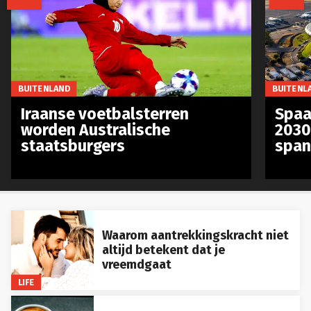
BUITENLAND
BUITENL
Iraanse voetbalsterren
Spaa
worden Australische
2030
staatsburgers
span
Waarom aantrekkingskracht niet
altijd betekent dat je
vreemdgaat
LIFE