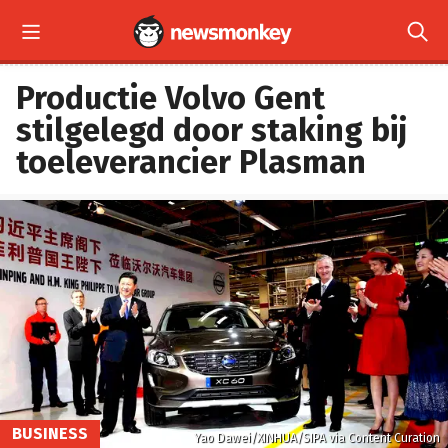


Productie Volvo Gent
stilgelegd door staking bij
toeleverancier Plasman
BUSINESS
Yao Dawei/XINHUA/SIPA via Content Curation