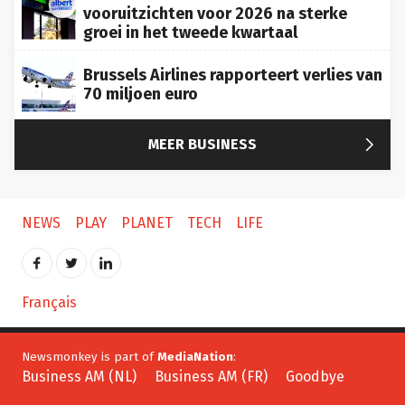
vooruitzichten voor 2026 na sterke
groei in het tweede kwartaal
Brussels Airlines rapporteert verlies van
70 miljoen euro

MEER BUSINESS
NEWS
PLAY
PLANET
TECH
LIFE
Français
Newsmonkey is part of
MediaNation
:
Business AM (NL)
Business AM (FR)
Goodbye
Newsmonkey © 2026