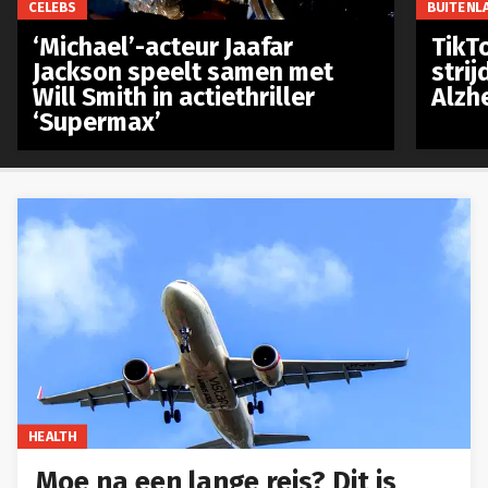
CELEBS
BUITENL
‘Michael’-acteur Jaafar
TikTo
Jackson speelt samen met
stri
Will Smith in actiethriller
Alzh
‘Supermax’
HEALTH
Moe na een lange reis? Dit is