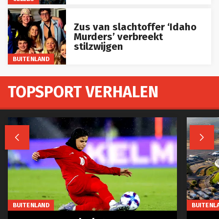
Zus van slachtoffer ‘Idaho
Murders’ verbreekt
stilzwijgen
BUITENLAND
TOPSPORT VERHALEN


BUITENLAND
BUITENL