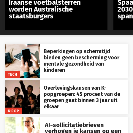
Iraanse voetbalsterren
Spaa
worden Australische
2030
staatsburgers
span
Beperkingen op schermtijd
bieden geen bescherming voor
mentale gezondheid van
kinderen
TECH
Overlevingskansen van K-
popgroepen: 45 procent van de
groepen gaat binnen 3 jaar uit
elkaar
K-POP
AI-sollicitatiebrieven
verhogen je kansen op een