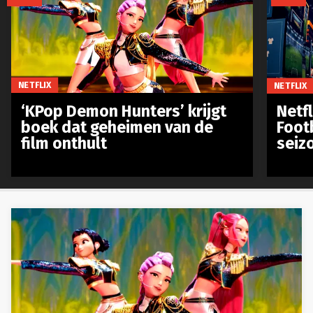
NETFLIX
NETFLIX
‘KPop Demon Hunters’ krijgt
Netfl
boek dat geheimen van de
Foot
film onthult
seiz