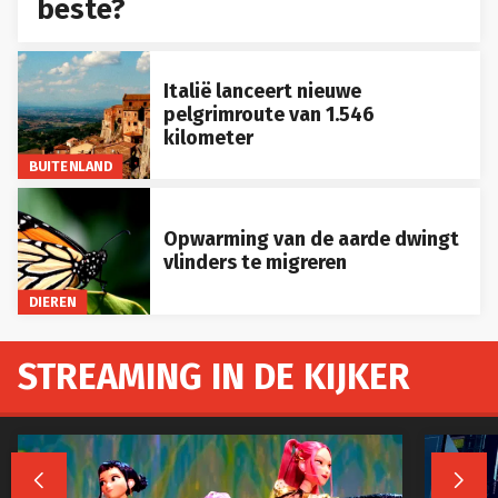
beste?
Italië lanceert nieuwe
pelgrimroute van 1.546
kilometer
BUITENLAND
Opwarming van de aarde dwingt
vlinders te migreren
DIEREN
STREAMING IN DE KIJKER

