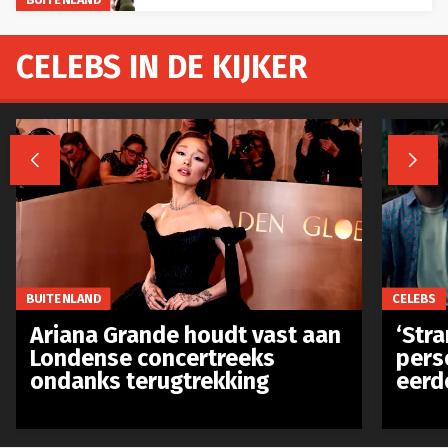
CELEBS IN DE KIJKER


CELEBS
BUITENLAND
‘Stra
Ariana Grande houdt vast aan
pers
Londense concertreeks
eerd
ondanks terugtrekking