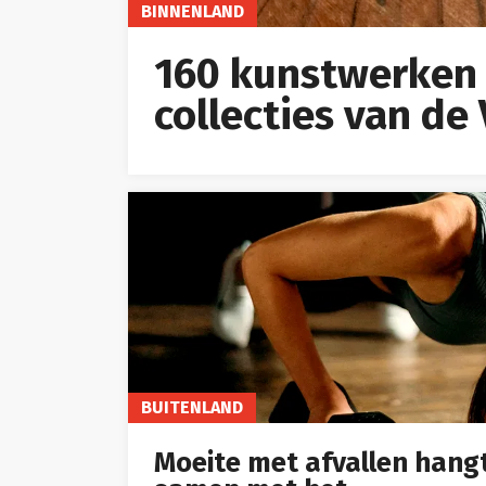
BINNENLAND
160 kunstwerken 
collecties van d
BUITENLAND
Moeite met afvallen hang