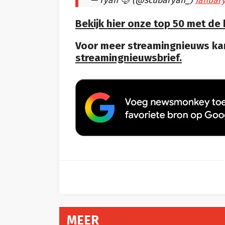
— ryan 🤿 (@scubaryan_)
January
Bekijk hier onze top 50 met de
Voor meer streamingnieuws kan
streamingnieuwsbrief.
MEER