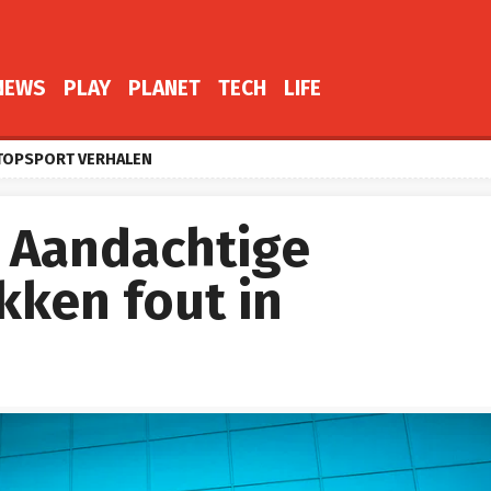
NEWS
PLAY
PLANET
TECH
LIFE
TOPSPORT VERHALEN
: Aandachtige
kken fout in