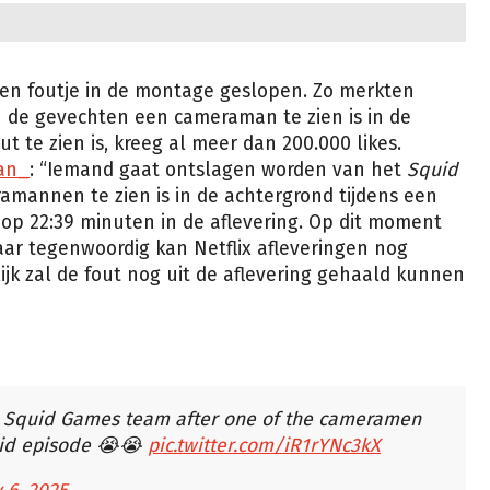
 een foutje in de montage geslopen. Zo merkten
n de gevechten een cameraman te zien is in de
t te zien is, kreeg al meer dan 200.000 likes.
an_
: “Iemand gaat ontslagen worden van het
Squid
mannen te zien is in de achtergrond tijdens een
 op 22:39 minuten in de aflevering. Op dit moment
Maar tegenwoordig kan Netflix afleveringen nog
jk zal de fout nog uit de aflevering gehaald kunnen
he Squid Games team after one of the cameramen
mid episode 😭😭
pic.twitter.com/iR1rYNc3kX