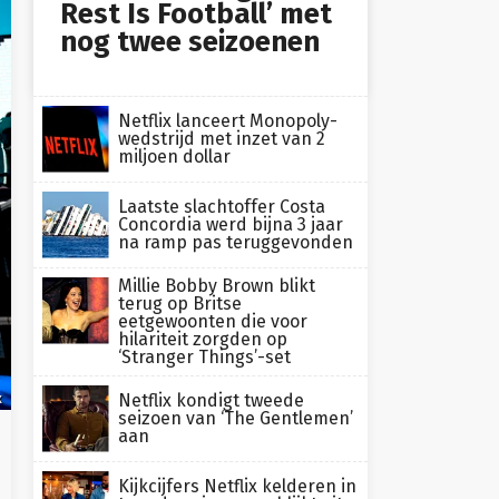
Rest Is Football’ met
nog twee seizoenen
Netflix lanceert Monopoly-
wedstrijd met inzet van 2
miljoen dollar
Laatste slachtoffer Costa
Concordia werd bijna 3 jaar
na ramp pas teruggevonden
Millie Bobby Brown blikt
terug op Britse
eetgewoonten die voor
hilariteit zorgden op
‘Stranger Things’-set
Netflix kondigt tweede
x
seizoen van ‘The Gentlemen’
aan
Kijkcijfers Netflix kelderen in