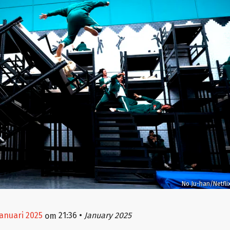
No Ju-han/Netfli
januari 2025
21:36
•
January 2025
om