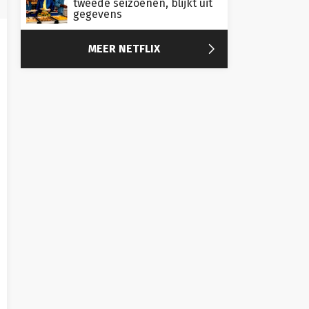
tweede seizoenen, blijkt uit
gegevens

MEER NETFLIX