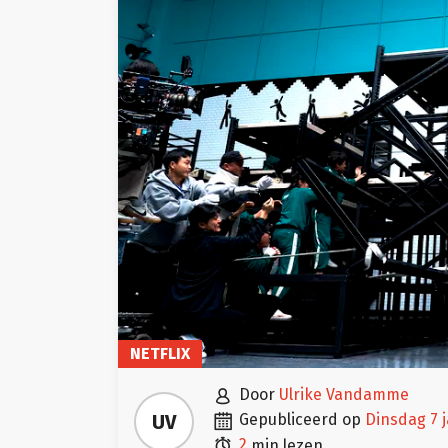
NETFLIX

door
Ulrike Vandamme

UV
gepubliceerd op
dinsdag 7 

2
min lezen