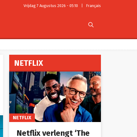
Vrijdag 7 Augustus 2026 - 05:10
|
Français

NETFLIX
NETFLIX
Netflix verlengt ‘The