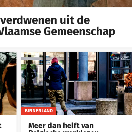
verdwenen uit de
e Vlaamse Gemeenschap
BINNENLAND
t
Meer dan helft van