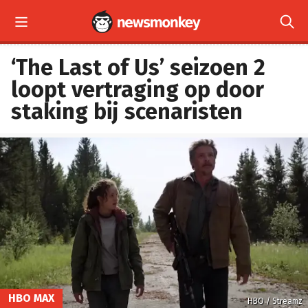


‘The Last of Us’ seizoen 2
loopt vertraging op door
staking bij scenaristen
HBO MAX
HBO / Streamz