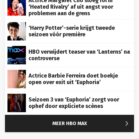
Actrice Margaret Cho sloeg rol in
‘Heated Rivalry’ af uit angst voor
problemen aan de grens
‘Harry Potter’-serie krijgt tweede
seizoen vóór première
HBO verwijdert teaser van ‘Lanterns’ na
controverse
Actrice Barbie Ferreira doet boekje
open over exit uit ‘Euphoria’
Seizoen 3 van ‘Euphoria’ zorgt voor
ophef door expliciete scènes

MEER HBO MAX