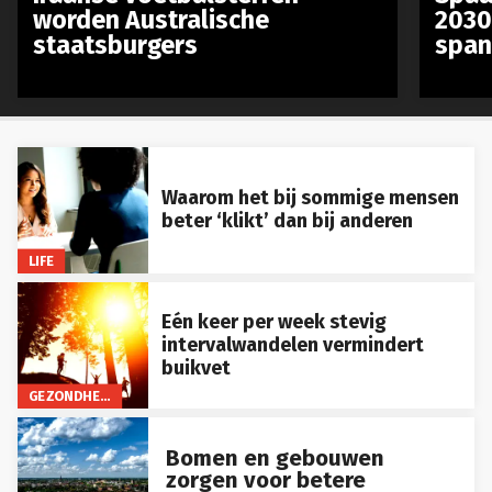
worden Australische
2030
staatsburgers
span
Waarom het bij sommige mensen
beter ‘klikt’ dan bij anderen
LIFE
Eén keer per week stevig
intervalwandelen vermindert
buikvet
GEZONDHEID
Bomen en gebouwen
zorgen voor betere