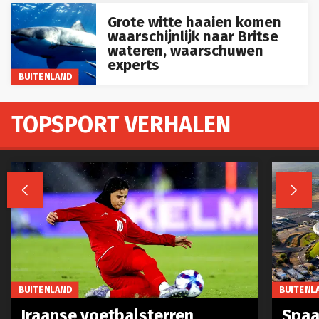
Grote witte haaien komen
waarschijnlijk naar Britse
wateren, waarschuwen
experts
BUITENLAND
TOPSPORT VERHALEN


BUITENLAND
BUITENL
Iraanse voetbalsterren
Spaa