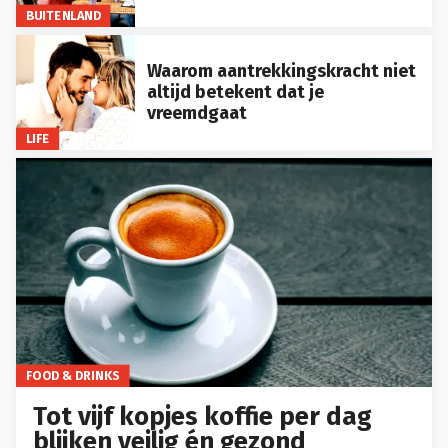
BUITENLAND
Waarom aantrekkingskracht niet
altijd betekent dat je
vreemdgaat
LIFE
FOOD & DRINKS
Tot vijf kopjes koffie per dag
blijken veilig én gezond