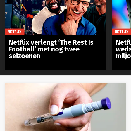
NETFLIX
NETFLIX
Netflix verlengt ‘The Rest Is
Netf
Football’ met nog twee
weds
seizoenen
milj