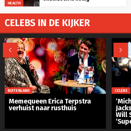
HEALTH
CELEBS IN DE KIJKER


BUITENLAND
CELEBS
Memequeen Erica Terpstra
‘Mich
verhuist naar rusthuis
Jack
Will 
‘Sup