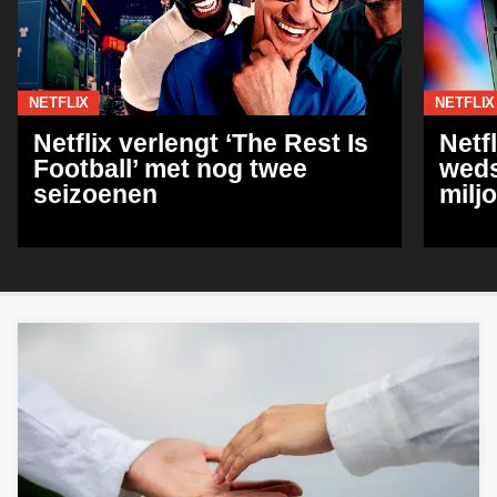
NETFLIX
NETFLIX
Netflix verlengt ‘The Rest Is
Netf
Football’ met nog twee
weds
seizoenen
milj