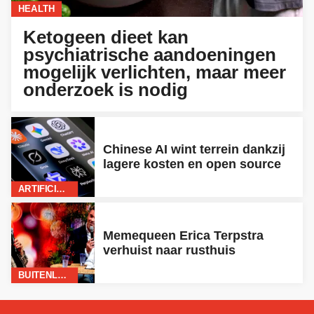
HEALTH
Ketogeen dieet kan
psychiatrische aandoeningen
mogelijk verlichten, maar meer
onderzoek is nodig
Chinese AI wint terrein dankzij
lagere kosten en open source
ARTIFICIËLE INTELLIGENTIE
Memequeen Erica Terpstra
verhuist naar rusthuis
BUITENLAND