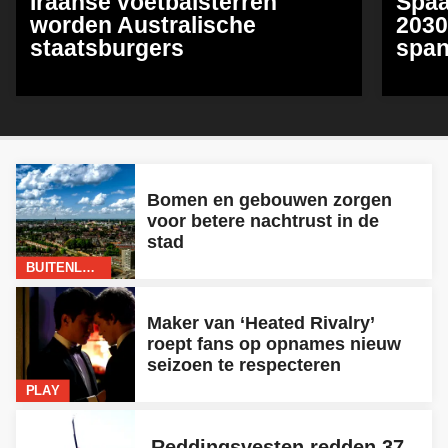
Iraanse voetbalsterren
Spaa
worden Australische
2030
staatsburgers
span
Bomen en gebouwen zorgen
voor betere nachtrust in de
stad
BUITENLAND
Maker van ‘Heated Rivalry’
roept fans op opnames nieuw
seizoen te respecteren
PLAY
Reddingsvesten redden 37