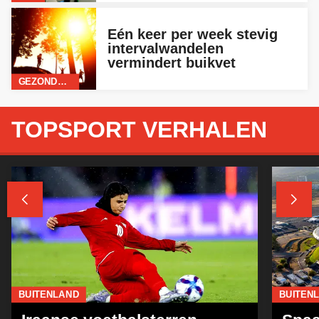
Eén keer per week stevig
intervalwandelen
vermindert buikvet
GEZONDHEID
TOPSPORT VERHALEN


BUITENLAND
BUITEN