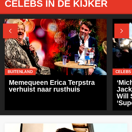
CELEBS IN DE KIJKER


BUITENLAND
CELEBS
Memequeen Erica Terpstra
‘Mic
verhuist naar rusthuis
Jack
Will 
‘Sup