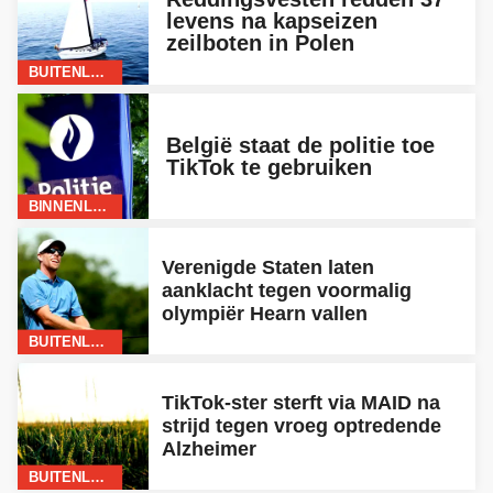
levens na kapseizen
zeilboten in Polen
BUITENLAND
België staat de politie toe
TikTok te gebruiken
BINNENLAND
Verenigde Staten laten
aanklacht tegen voormalig
olympiër Hearn vallen
BUITENLAND
TikTok-ster sterft via MAID na
strijd tegen vroeg optredende
Alzheimer
BUITENLAND