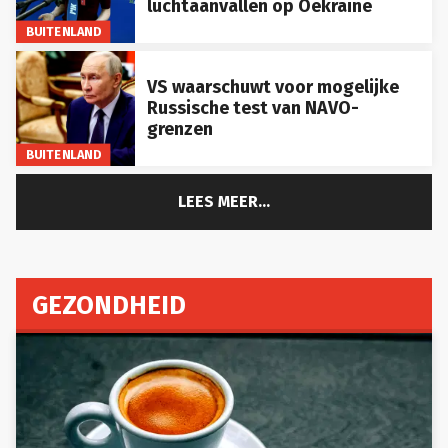
luchtaanvallen op Oekraïne
BUITENLAND
VS waarschuwt voor mogelijke
Russische test van NAVO-
grenzen
BUITENLAND
LEES MEER...
GEZONDHEID