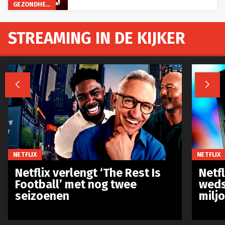
GEZONDHEID
STREAMING IN DE KIJKER


NETFLIX
NETFLIX
Netflix verlengt ‘The Rest Is
Netf
Football’ met nog twee
weds
seizoenen
milj