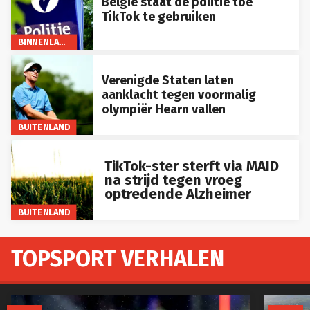
België staat de politie toe
TikTok te gebruiken
BINNENLAND
Verenigde Staten laten
aanklacht tegen voormalig
olympiër Hearn vallen
BUITENLAND
TikTok-ster sterft via MAID
na strijd tegen vroeg
optredende Alzheimer
BUITENLAND
TOPSPORT VERHALEN