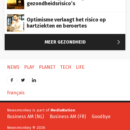
gezondheidsrisico’s
Optimisme verlaagt het risico op
hartziekten en beroertes

MEER GEZONDHEID
NEWS
PLAY
PLANET
TECH
LIFE
Français
Newsmonkey is part of
MediaNation
:
Business AM (NL)
Business AM (FR)
Goodbye
Newsmonkey © 2026