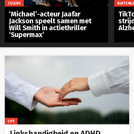
CELEBS
BUITENL
‘Michael’-acteur Jaafar
TikTo
Jackson speelt samen met
stri
Will Smith in actiethriller
Alzh
‘Supermax’
LIFE
Linkshandigheid en ADHD