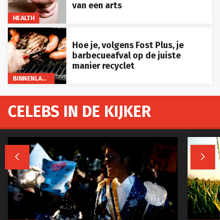
van een arts
HEALTH
Hoe je, volgens Fost Plus, je
barbecueafval op de juiste
manier recyclet
BINNENLAND
CELEBS IN DE KIJKER

