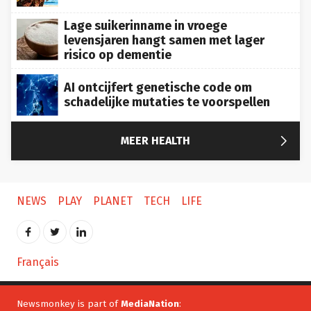
Lage suikerinname in vroege
levensjaren hangt samen met lager
risico op dementie
AI ontcijfert genetische code om
schadelijke mutaties te voorspellen

MEER HEALTH
NEWS
PLAY
PLANET
TECH
LIFE
Français
Newsmonkey is part of
MediaNation
: