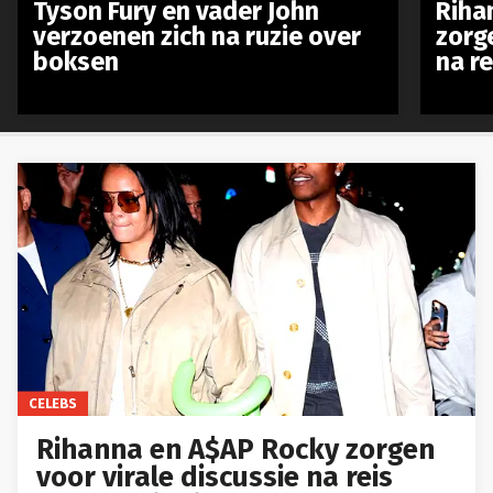
Tyson Fury en vader John
Riha
verzoenen zich na ruzie over
zorg
boksen
na r
CELEBS
Rihanna en A$AP Rocky zorgen
voor virale discussie na reis