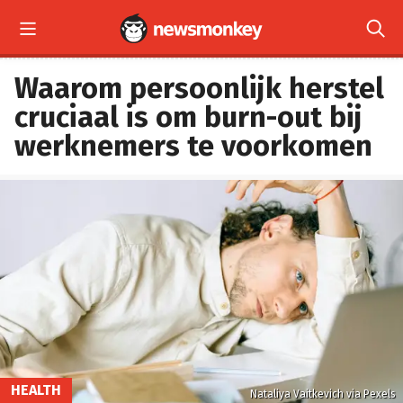


Waarom persoonlijk herstel
cruciaal is om burn-out bij
werknemers te voorkomen
HEALTH
Nataliya Vaitkevich via Pexels