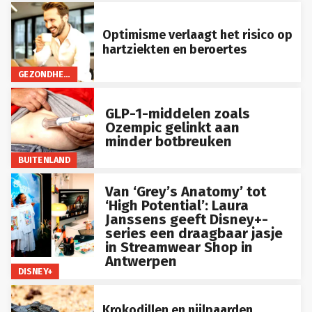
Optimisme verlaagt het risico op
hartziekten en beroertes
GEZONDHEID
GLP-1-middelen zoals
Ozempic gelinkt aan
minder botbreuken
BUITENLAND
Van ‘Grey’s Anatomy’ tot
‘High Potential’: Laura
Janssens geeft Disney+-
series een draagbaar jasje
in Streamwear Shop in
Antwerpen
DISNEY+
Krokodillen en nijlpaarden