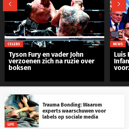


CELEBS
NEWS
Tyson Fury en vader John
Luis 
verzoenen zich na ruzie over
Infan
boksen
voor
Trauma Bonding: Waarom
experts waarschuwen voor
labels op sociale media
LIFE