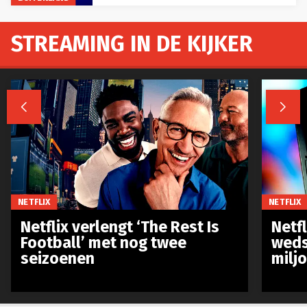
STREAMING IN DE KIJKER


NETFLIX
NETFLIX
Netflix verlengt ‘The Rest Is
Netf
Football’ met nog twee
weds
seizoenen
milj