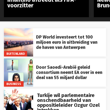
voorzitter
Brun
DP World investeert tot 100
miljoen euro in uitbreiding van
de haven van Antwerpen
BUITENLAND
Door Saoedi-Arabië geleid
consortium neemt EA over in een
deal van 55 miljard dollar
BUSINESS
Turkije wil parlementaire
onschendbaarheid van
oppositieleider Ozgur Ozel
intrekken