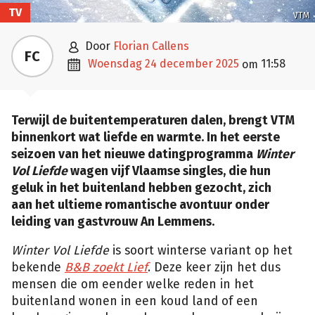
TV
VTM

door
Florian Callens
FC

woensdag 24 december 2025
11:58
om
Terwijl de buitentemperaturen dalen, brengt VTM
binnenkort wat liefde en warmte. In het eerste
seizoen van het nieuwe datingprogramma
Winter
Vol Liefde
wagen vijf Vlaamse singles, die hun
geluk in het buitenland hebben gezocht, zich
aan het ultieme romantische avontuur onder
leiding van gastvrouw An Lemmens.
Winter Vol Liefde
is soort winterse variant op het
bekende
B&B zoekt Lief
. Deze keer zijn het dus
mensen die om eender welke reden in het
buitenland wonen in een koud land of een