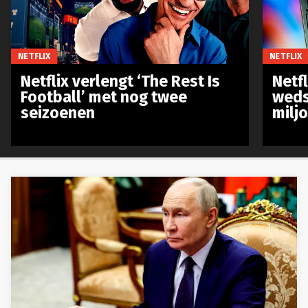
NETFLIX
NETFLIX
Netflix verlengt ‘The Rest Is
Netf
Football’ met nog twee
weds
seizoenen
milj