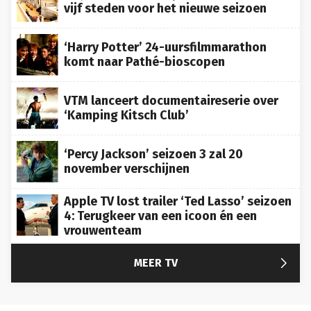
vijf steden voor het nieuwe seizoen
‘Harry Potter’ 24-uursfilmmarathon
komt naar Pathé-bioscopen
VTM lanceert documentaireserie over
‘Kamping Kitsch Club’
‘Percy Jackson’ seizoen 3 zal 20
november verschijnen
Apple TV lost trailer ‘Ted Lasso’ seizoen
4: Terugkeer van een icoon én een
vrouwenteam

MEER TV