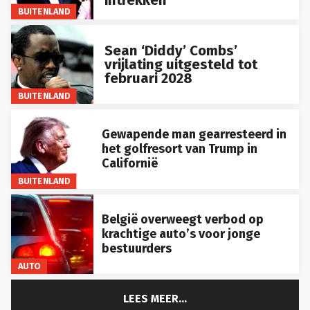
BUITENLAND
Sean ‘Diddy’ Combs’
vrijlating uitgesteld tot
februari 2028
BUITENLAND
Gewapende man gearresteerd in
het golfresort van Trump in
Californië
BUITENLAND
België overweegt verbod op
krachtige auto’s voor jonge
bestuurders
AUTO
LEES MEER...