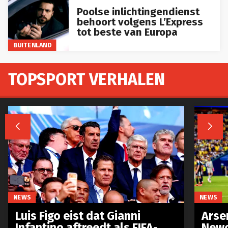
Poolse inlichtingendienst
behoort volgens L’Express
tot beste van Europa
BUITENLAND
TOPSPORT VERHALEN


NEWS
NEWS
Luis Figo eist dat Gianni
Arse
Infantino aftreedt als FIFA-
Newc