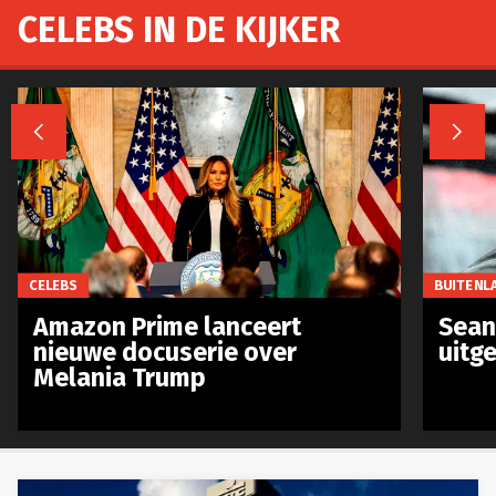
CELEBS IN DE KIJKER


CELEBS
BUITENL
Amazon Prime lanceert
Sean 
nieuwe docuserie over
uitg
Melania Trump